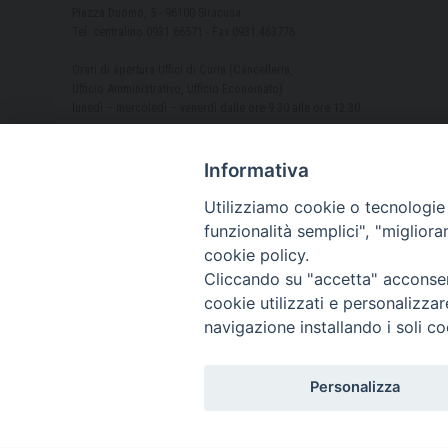
Piazza Duomo, 5 - 96100 Siracusa
Tel. centralino 0931.66571 - Fax 0931.463776
Orari di apertura Uffici di Curia (Cancelleria,
Ufficio Amministrativo, Ufficio Economato)
lunedì – mercoledì – venerdì dalle ore 9.30 alle ore 12.30
Informativa
Utilizziamo cookie o tecnologie s
funzionalità semplici", "miglior
cookie policy.
Cliccando su "accetta" acconsent
cookie utilizzati e personalizza
navigazione installando i soli co
Personalizza