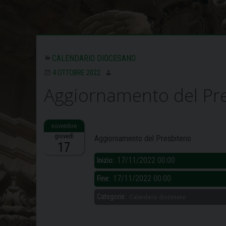
CALENDARIO DIOCESANO
4 OTTOBRE 2022
Aggiornamento del Pre
Descrizione:
giovedì
Aggiornamento del Presbiterio
17
17/11/2022 00:00
Inizio:
17/11/2022 00:00
Fine:
Categorie:
Calendario diocesano