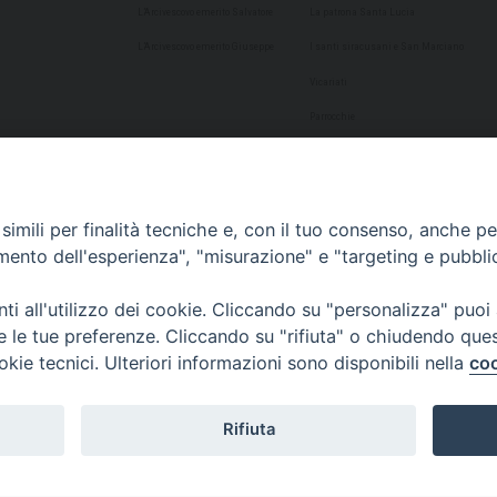
L’Arcivescovo emerito Salvatore
La patrona Santa Lucia
L’Arcivescovo emerito Giuseppe
I santi siracusani e San Marciano
Vicariati
Parrocchie
Presbiteri
Diaconato Permanente
Seminario Arcivescovile
imili per finalità tecniche e, con il tuo consenso, anche per 
amento dell'esperienza", "misurazione" e "targeting e pubbli
Consulta Aggregazioni Laicali
Dati Statistici
i all'utilizzo dei cookie. Cliccando su "personalizza" puoi
Cultura
re le tue preferenze. Cliccando su "rifiuta" o chiudendo que
okie tecnici. Ulteriori informazioni sono disponibili nella
coo
Biblioteca Alagoniana
Archivio storico
Rifiuta
Chiesa Cattedrale
Studio Teologico San Paolo