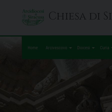
Skip
to
Chiesa di S
content
Home
Arcivescovo
Diocesi
Curia