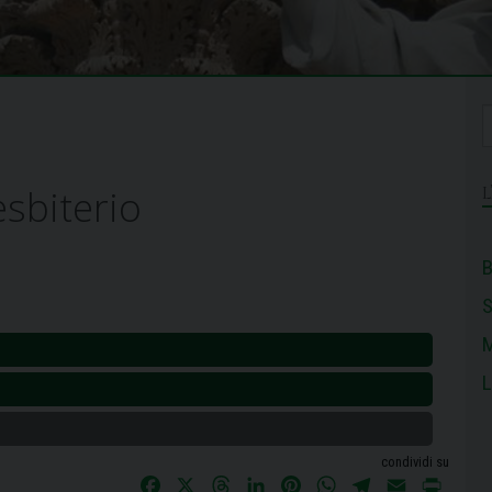
sbiterio
B
M
L
condividi su
F
X
T
L
P
W
T
E
P