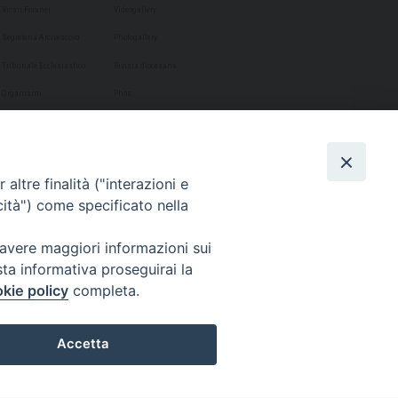
Vicari Foranei
Videogallery
Segreteria Arcivescovo
Photogallery
Tribunale Ecclesiastico
Rivista diocesana
Organismi
Phôs
Uffici Pastorali
Settimanale Cammino
Uffici Amministrativi
Il Portico
Contatti e Orari
altre finalità ("interazioni e
cità") come specificato nella
 avere maggiori informazioni sui
sta informativa proseguirai la
kie policy
completa.
Accetta
Preferenze Cookie