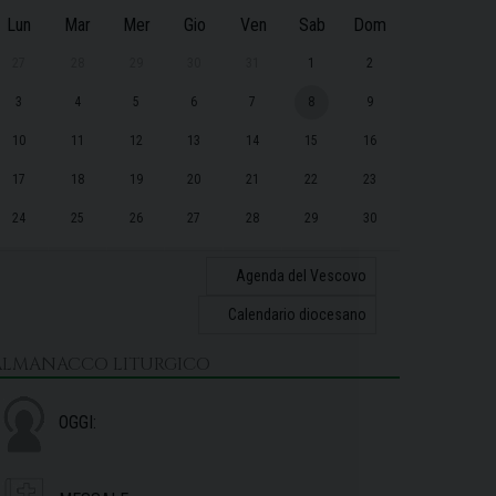
Lun
Mar
Mer
Gio
Ven
Sab
Dom
27
28
29
30
31
1
2
3
4
5
6
7
8
9
10
11
12
13
14
15
16
17
18
19
20
21
22
23
24
25
26
27
28
29
30
31
1
2
3
4
5
6
Agenda del Vescovo
Calendario diocesano
ALMANACCO LITURGICO
OGGI: