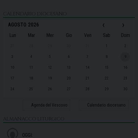
CALENDARIO DIOCESANO
‹
›
AGOSTO 2026
Lun
Mar
Mer
Gio
Ven
Sab
Dom
27
28
29
30
31
1
2
3
4
5
6
7
8
9
10
11
12
13
14
15
16
17
18
19
20
21
22
23
24
25
26
27
28
29
30
31
1
2
3
4
5
6
Agenda del Vescovo
Calendario diocesano
ALMANACCO LITURGICO
OGGI: