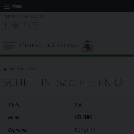
Skip
Menu
to
DOMENICA 09 AGOSTO 2026
content
Chiesa di Siracusa
PRESBITERO DIOCESANO
SCHETTINI Sac. HELENIO
Sac.
Titolo:
HELENIO
Nome:
SCHETTINI
Cognome: