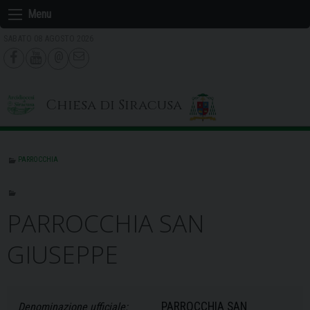
Skip
Menu
to
SABATO 08 AGOSTO 2026
content
Chiesa di Siracusa
PARROCCHIA
PARROCCHIA SAN
GIUSEPPE
PARROCCHIA SAN
Denominazione ufficiale: