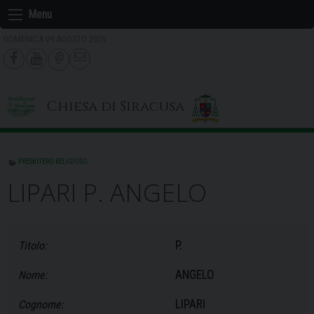
Skip
Menu
to
DOMENICA 09 AGOSTO 2026
content
Chiesa di Siracusa
PRESBITERO RELIGIOSO
LIPARI P. ANGELO
P.
Titolo:
ANGELO
Nome:
LIPARI
Cognome: