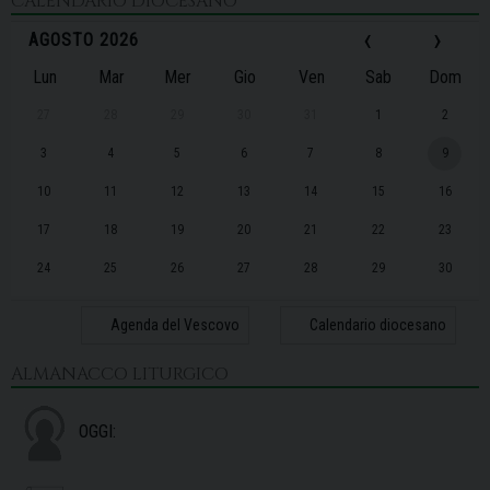
CALENDARIO DIOCESANO
‹
›
AGOSTO 2026
Lun
Mar
Mer
Gio
Ven
Sab
Dom
27
28
29
30
31
1
2
3
4
5
6
7
8
9
10
11
12
13
14
15
16
17
18
19
20
21
22
23
24
25
26
27
28
29
30
31
1
2
3
4
5
6
Agenda del Vescovo
Calendario diocesano
ALMANACCO LITURGICO
OGGI: