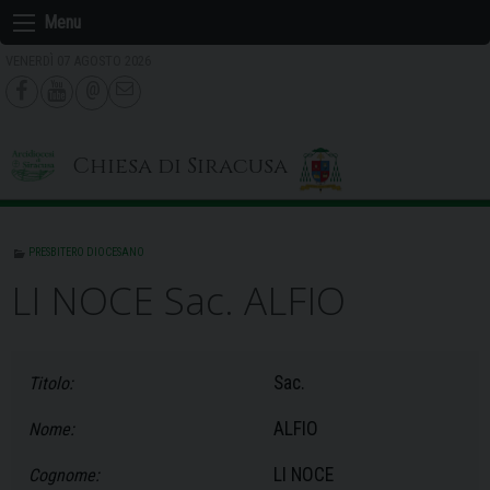
Skip
Menu
to
VENERDÌ 07 AGOSTO 2026
content
Chiesa di Siracusa
PRESBITERO DIOCESANO
LI NOCE Sac. ALFIO
Sac.
Titolo:
ALFIO
Nome:
LI NOCE
Cognome: