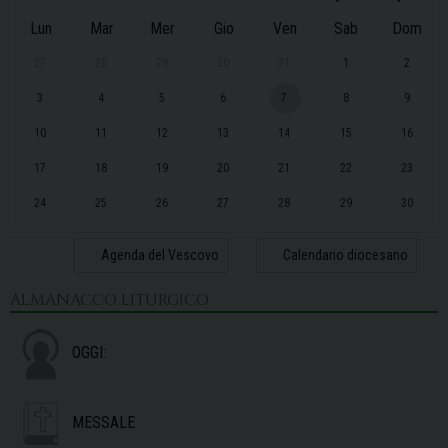
Lun
Mar
Mer
Gio
Ven
Sab
Dom
27
28
29
30
31
1
2
3
4
5
6
7
8
9
10
11
12
13
14
15
16
17
18
19
20
21
22
23
24
25
26
27
28
29
30
31
1
2
3
4
5
6
Agenda del Vescovo
Calendario diocesano
ALMANACCO LITURGICO
OGGI:
MESSALE