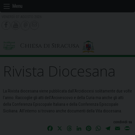
Skip
Menu
to
VENERDÌ 07 AGOSTO 2026
content
Chiesa di Siracusa
Rivista Diocesana
La Rivista diocesana viene pubblicata dall’Arcidiocesi solitamente due volte
l’anno. Raccoglie gli atti dell’Arcivescovo e della Curia ma anche gli atti
della Conferenza Episcopale Italiana e della Conferenza Episcopale
Siciliana. All’interno si trovano anche documenti della Vita diocesana.
condividi su
F
X
T
L
P
W
T
E
P