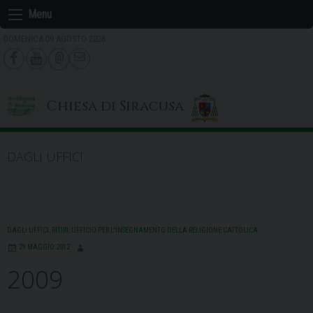
Skip
Menu
to
DOMENICA 09 AGOSTO 2026
content
Chiesa di Siracusa
DAGLI UFFICI
DAGLI UFFICI
,
RITIRI
,
UFFICIO PER L'INSEGNAMENTO DELLA RELIGIONE CATTOLICA
29 MAGGIO 2012
2009