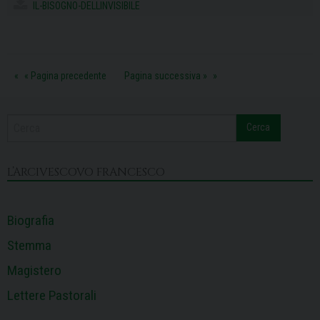
IL-BISOGNO-DELLINVISIBILE
o
d
d
r
A
r
o
s
I
e
p
a
k
n
s
p
m
t
« Pagina precedente
Pagina successiva »
Cerca
L’ARCIVESCOVO FRANCESCO
Biografia
Stemma
Magistero
Lettere Pastorali