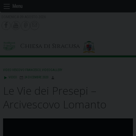
Skip
Menu
to
DOMENICA 09 AGOSTO 2026
content
Chiesa di Siracusa
VIDEO VESCOVO FRANCESCO
,
VIDEOGALLERY
VIDEO
24 DICEMBRE 2020
Le Vie dei Presepi –
Arcivescovo Lomanto