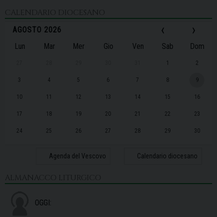
CALENDARIO DIOCESANO
‹
›
AGOSTO 2026
Lun
Mar
Mer
Gio
Ven
Sab
Dom
27
28
29
30
31
1
2
3
4
5
6
7
8
9
10
11
12
13
14
15
16
17
18
19
20
21
22
23
24
25
26
27
28
29
30
31
1
2
3
4
5
6
Agenda del Vescovo
Calendario diocesano
ALMANACCO LITURGICO
OGGI: