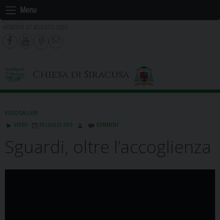
Skip
Menu
to
VENERDÌ 07 AGOSTO 2026
content
Chiesa di Siracusa
VIDEOGALLERY
VIDEO
30 LUGLIO 2019
COMMENT
Sguardi, oltre l’accoglienza