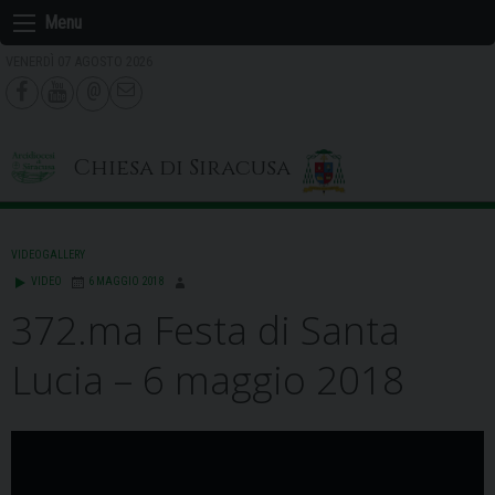
Skip
Menu
to
VENERDÌ 07 AGOSTO 2026
content
Chiesa di Siracusa
VIDEOGALLERY
VIDEO
6 MAGGIO 2018
372.ma Festa di Santa
Lucia – 6 maggio 2018