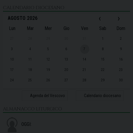
CALENDARIO DIOCESANO
‹
›
AGOSTO 2026
Lun
Mar
Mer
Gio
Ven
Sab
Dom
27
28
29
30
31
1
2
3
4
5
6
7
8
9
10
11
12
13
14
15
16
17
18
19
20
21
22
23
24
25
26
27
28
29
30
31
1
2
3
4
5
6
Agenda del Vescovo
Calendario diocesano
ALMANACCO LITURGICO
OGGI: