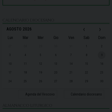
CALENDARIO DIOCESANO
‹
›
AGOSTO 2026
Lun
Mar
Mer
Gio
Ven
Sab
Dom
27
28
29
30
31
1
2
3
4
5
6
7
8
9
10
11
12
13
14
15
16
17
18
19
20
21
22
23
24
25
26
27
28
29
30
31
1
2
3
4
5
6
Agenda del Vescovo
Calendario diocesano
ALMANACCO LITURGICO