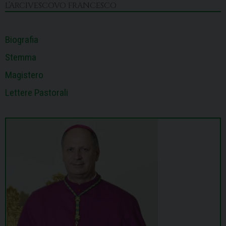
k
n
s
p
m
L’ARCIVESCOVO FRANCESCO
t
Biografia
Stemma
Magistero
Lettere Pastorali