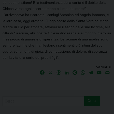
del buon cristiano! E la testimonianza della carità è il debito della
Chiesa verso ogni essere umano e il mondo intero!”.
L’arcivescovo ha ricordato i coniugi Antonina ed Angelo Iannuso, e
la loro casa, oggi oratorio, “luogo scelto dalla Santa Vergine Maria
Madre di Dio per affidare, attraverso il segno delle sue lacrime, alla
città di Siracusa, alla nostra Chiesa diocesana e al mondo intero un
messaggio di amore e di speranza. Le lacrime di una madre sono
sempre lacrime che manifestano i sentimenti più intimi del suo
cuore: sentimenti di gioia, di compassione, di dolore, di speranza
per la vita e la sorte dei propri figli”.
condividi su
F
X
T
L
P
W
T
E
P
a
h
i
i
h
e
m
r
c
r
n
n
a
l
a
i
e
e
k
t
t
e
i
n
b
a
e
e
s
g
l
t
Cerca
o
d
d
r
A
r
o
s
I
e
p
a