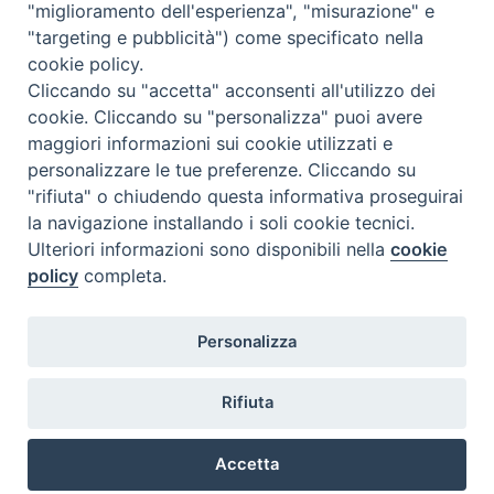
"miglioramento dell'esperienza", "misurazione" e
"targeting e pubblicità") come specificato nella
cookie policy.
Cliccando su "accetta" acconsenti all'utilizzo dei
cookie. Cliccando su "personalizza" puoi avere
maggiori informazioni sui cookie utilizzati e
personalizzare le tue preferenze. Cliccando su
"rifiuta" o chiudendo questa informativa proseguirai
la navigazione installando i soli cookie tecnici.
Ulteriori informazioni sono disponibili nella
cookie
policy
completa.
Personalizza
Piazza Duomo, 5 - 96100 Siracusa
Tel. centralino 0931.66571 - Fax 0931.463776
Rifiuta
Orari di apertura Uffici di Curia (Cancelleria,
Ufficio Amministrativo, Ufficio Economato)
Accetta
lunedì – mercoledì – venerdì dalle ore 9.30 alle ore 12.30