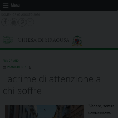
Skip
Menu
to
DOMENICA 09 AGOSTO 2026
content
Chiesa di Siracusa
PRIMO PIANO
29 AGOSTO 2017
Lacrime di attenzione a
chi soffre
“Vedere, sentire
compassione,