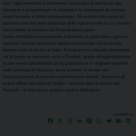
con i rappresentanti di parlamenti nazionali e di enti locali, per
discutere e programmare le iniziative e le campagne da portare
avanti insieme a livello internazionale. Gli incontri internazionali
saranno arricchiti dalla presenza delle numerosi reti di cui i membri
del comitato promotore del Festival fanno parte.
Come nell’edizione precedente il territorio, in particolare i giovani,
saranno coinvolti attraverso attività laboratoriale con le scuole
durante tutta la durata di Sabir. Il programma culturale permetterà
sia di aprire un percorso verso il Festival, grazie all’organizzazione
di vari eventi laboratoriali con la popolazione e i migranti presenti
nella provincia di Siracusa, sia di animare le serate con
l’organizzazione di concerti e performance teatrali. Numerosi gli
eventi diffusi nel cuore di Ortigia – durante tutta la durata del
Festival – di letteratura, graphic novel e letteratura.
condividi su
F
X
T
L
P
W
T
E
P
a
h
i
i
h
e
m
r
c
r
n
n
a
l
a
i