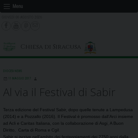
Skip
Menu
to
GIOVEDÌ 06 AGOSTO 2026
content
Chiesa di Siracusa
DIOCESI NEWS
11 MAGGIO 2017
Al via il Festival di Sabir
Terza edizione del Festival Sabir, dopo quelle tenute a Lampedusa
(2014) e a Pozzallo (2016).
Il Festival è promosso dall’Arci insieme
ad Acli e Caritas Italiana, con la collaborazione di Asgi, A Buon
Diritto, Carta di Roma e Cgil.
Sabir si iscrive nell’ambito dei festeggiamenti dei 2750 anni dalla