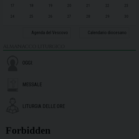
17
18
19
20
21
22
23
24
25
26
27
28
29
30
31
1
2
3
4
5
6
Agenda del Vescovo
Calendario diocesano
ALMANACCO LITURGICO
OGGI:
MESSALE
LITURGIA DELLE ORE