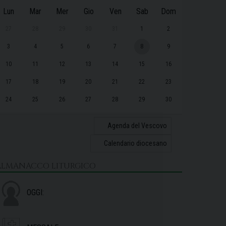
Lun
Mar
Mer
Gio
Ven
Sab
Dom
27
28
29
30
31
1
2
3
4
5
6
7
8
9
10
11
12
13
14
15
16
17
18
19
20
21
22
23
24
25
26
27
28
29
30
31
1
2
3
4
5
6
Agenda del Vescovo
Calendario diocesano
ALMANACCO LITURGICO
OGGI: