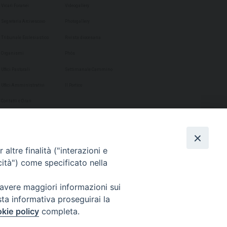
Vicari Foranei
Videogallery
Segreteria Arcivescovo
Photogallery
Tribunale Ecclesiastico
Rivista diocesana
Organismi
Phôs
Uffici Pastorali
Settimanale Cammino
Uffici Amministrativi
Il Portico
Contatti e Orari
altre finalità ("interazioni e
cità") come specificato nella
 avere maggiori informazioni sui
sta informativa proseguirai la
kie policy
completa.