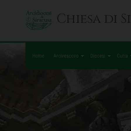
Skip
to
Chiesa di S
content
Home
Arcivescovo
Diocesi
Curia