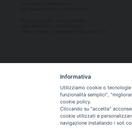
Piazza Duomo, 5 - 96100 Siracusa
Tel. centralino 0931.66571 - Fax 0931.463776
Orari di apertura Uffici di Curia (Cancelleria,
Ufficio Amministrativo, Ufficio Economato)
lunedì – mercoledì – venerdì dalle ore 9.30 alle ore 12.30
Informativa
Utilizziamo cookie o tecnologie s
funzionalità semplici", "miglior
cookie policy.
Cliccando su "accetta" acconsent
cookie utilizzati e personalizza
navigazione installando i soli co