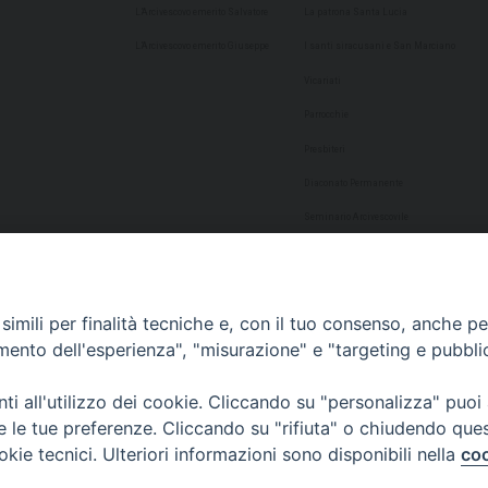
L’Arcivescovo emerito Salvatore
La patrona Santa Lucia
L’Arcivescovo emerito Giuseppe
I santi siracusani e San Marciano
Vicariati
Parrocchie
Presbiteri
Diaconato Permanente
Seminario Arcivescovile
Consulta Aggregazioni Laicali
Dati Statistici
imili per finalità tecniche e, con il tuo consenso, anche per 
Cultura
amento dell'esperienza", "misurazione" e "targeting e pubbli
Biblioteca Alagoniana
i all'utilizzo dei cookie. Cliccando su "personalizza" puoi
Archivio storico
re le tue preferenze. Cliccando su "rifiuta" o chiudendo que
Chiesa Cattedrale
okie tecnici. Ulteriori informazioni sono disponibili nella
coo
Studio Teologico San Paolo