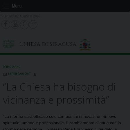
Skip
Menu
to
VENERDÌ 07 AGOSTO 2026
content
Chiesa di Siracusa
PRIMO PIANO
18 FEBBRAIO 2017
“La Chiesa ha bisogno di
vicinanza e prossimità”
“La riforma sarà efficace solo con uomini rinnovati: un rinnovo
spirituale, umano e professionale. Il cambiamento si attua con la
riforma delle persone. Lo stesso Papa Francesco ci ha dato la