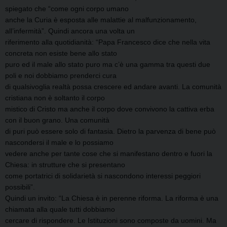
spiegato che “come ogni corpo umano
anche la Curia è esposta alle malattie al malfunzionamento,
all’infermità”. Quindi ancora una volta un
riferimento alla quotidianità: “Papa Francesco dice che nella vita
concreta non esiste bene allo stato
puro ed il male allo stato puro ma c’è una gamma tra questi due
poli e noi dobbiamo prenderci cura
di qualsivoglia realtà possa crescere ed andare avanti. La comunità
cristiana non è soltanto il corpo
mistico di Cristo ma anche il corpo dove convivono la cattiva erba
con il buon grano. Una comunità
di puri può essere solo di fantasia. Dietro la parvenza di bene può
nascondersi il male e lo possiamo
vedere anche per tante cose che si manifestano dentro e fuori la
Chiesa: in strutture che si presentano
come portatrici di solidarietà si nascondono interessi peggiori
possibili”.
Quindi un invito: “La Chiesa è in perenne riforma. La riforma è una
chiamata alla quale tutti dobbiamo
cercare di rispondere. Le Istituzioni sono composte da uomini. Ma