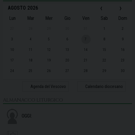
‹
›
AGOSTO 2026
Lun
Mar
Mer
Gio
Ven
Sab
Dom
27
28
29
30
31
1
2
3
4
5
6
7
8
9
10
11
12
13
14
15
16
17
18
19
20
21
22
23
24
25
26
27
28
29
30
31
1
2
3
4
5
6
Agenda del Vescovo
Calendario diocesano
ALMANACCO LITURGICO
OGGI: