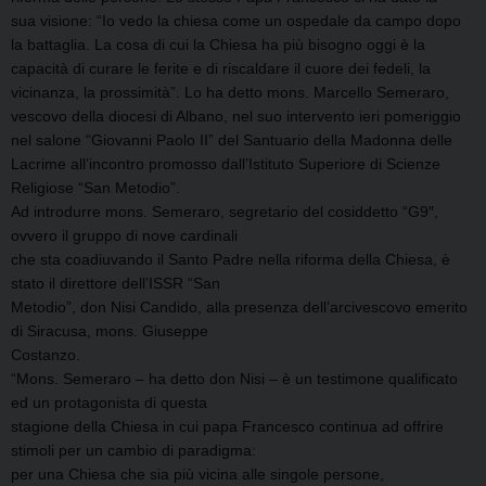
sua visione: “Io vedo la chiesa come un ospedale da campo dopo
la battaglia. La cosa di cui la Chiesa ha più bisogno oggi è la
capacità di curare le ferite e di riscaldare il cuore dei fedeli, la
vicinanza, la prossimità”. Lo ha detto mons. Marcello Semeraro,
vescovo della diocesi di Albano, nel suo intervento ieri pomeriggio
nel salone “Giovanni Paolo II” del Santuario della Madonna delle
Lacrime all’incontro promosso dall’Istituto Superiore di Scienze
Religiose “San Metodio”.
Ad introdurre mons. Semeraro, segretario del cosiddetto “G9″,
ovvero il gruppo di nove cardinali
che sta coadiuvando il Santo Padre nella riforma della Chiesa, è
stato il direttore dell’ISSR “San
Metodio”, don Nisi Candido, alla presenza dell’arcivescovo emerito
di Siracusa, mons. Giuseppe
Costanzo.
“Mons. Semeraro – ha detto don Nisi – è un testimone qualificato
ed un protagonista di questa
stagione della Chiesa in cui papa Francesco continua ad offrire
stimoli per un cambio di paradigma:
per una Chiesa che sia più vicina alle singole persone,