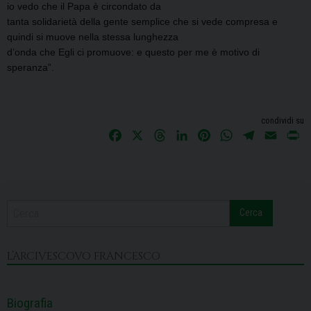
io vedo che il Papa è circondato da
tanta solidarietà della gente semplice che si vede compresa e
quindi si muove nella stessa lunghezza
d’onda che Egli ci promuove: e questo per me è motivo di
speranza”.
condividi su
F
X
T
L
P
W
T
E
P
a
h
i
i
h
e
m
r
c
r
n
n
a
l
a
i
e
e
k
t
t
e
i
n
b
a
e
e
s
g
l
t
Cerca
o
d
d
r
A
r
o
s
I
e
p
a
k
n
s
p
m
L’ARCIVESCOVO FRANCESCO
t
Biografia