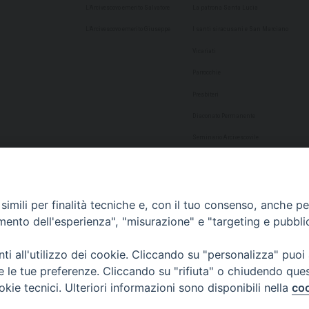
L’Arcivescovo emerito Salvatore
La patrona Santa Lucia
L’Arcivescovo emerito Giuseppe
I santi siracusani e San Marciano
Vicariati
Parrocchie
Presbiteri
Diaconato Permanente
Seminario Arcivescovile
Consulta Aggregazioni Laicali
Dati Statistici
imili per finalità tecniche e, con il tuo consenso, anche per 
Cultura
amento dell'esperienza", "misurazione" e "targeting e pubbli
Biblioteca Alagoniana
i all'utilizzo dei cookie. Cliccando su "personalizza" puoi
Archivio storico
re le tue preferenze. Cliccando su "rifiuta" o chiudendo que
Chiesa Cattedrale
okie tecnici. Ulteriori informazioni sono disponibili nella
coo
Studio Teologico San Paolo