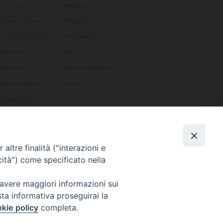
Vicari Foranei
Videogallery
Segreteria Arcivescovo
Photogallery
Tribunale Ecclesiastico
Rivista diocesana
Organismi
Phôs
Uffici Pastorali
Settimanale Cammino
Uffici Amministrativi
Il Portico
Contatti e Orari
altre finalità ("interazioni e
cità") come specificato nella
 avere maggiori informazioni sui
sta informativa proseguirai la
kie policy
completa.