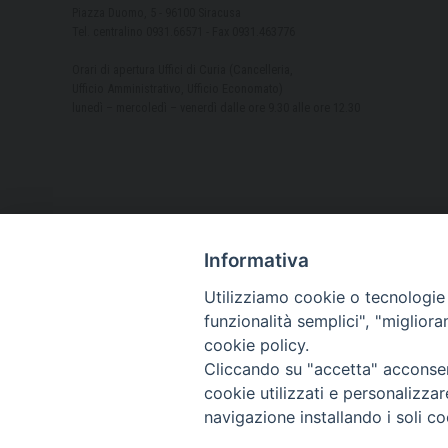
Piazza Duomo, 5 - 96100 Siracusa
Tel. centralino 0931.66571 - Fax 0931.463776
Orari di apertura Uffici di Curia (Cancelleria,
Ufficio Amministrativo, Ufficio Economato)
lunedì – mercoledì – venerdì dalle ore 9.30 alle ore 12.30
Informativa
Utilizziamo cookie o tecnologie s
funzionalità semplici", "miglior
cookie policy.
Cliccando su "accetta" acconsent
cookie utilizzati e personalizza
navigazione installando i soli co