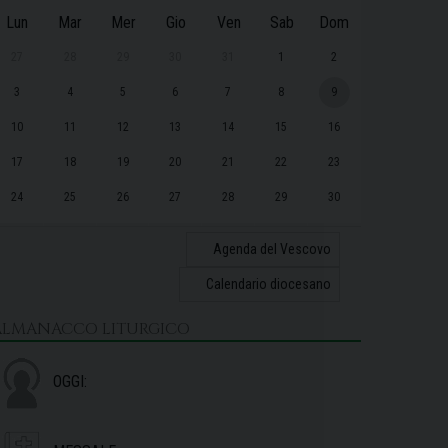
Lun
Mar
Mer
Gio
Ven
Sab
Dom
27
28
29
30
31
1
2
3
4
5
6
7
8
9
10
11
12
13
14
15
16
17
18
19
20
21
22
23
24
25
26
27
28
29
30
31
1
2
3
4
5
6
Agenda del Vescovo
Calendario diocesano
ALMANACCO LITURGICO
OGGI: