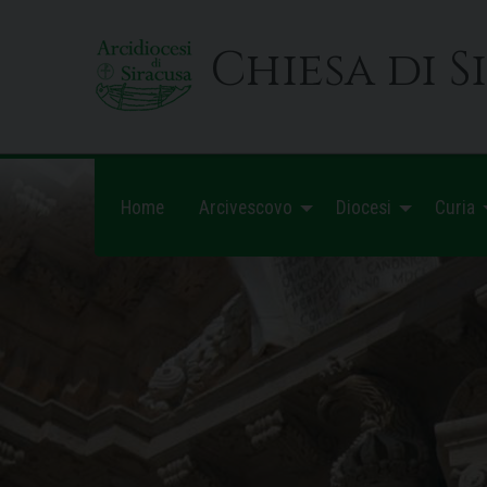
Skip
to
Chiesa di S
content
Home
Arcivescovo
Diocesi
Curia