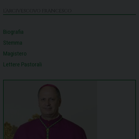
o
s
I
e
p
a
k
n
s
p
m
L’ARCIVESCOVO FRANCESCO
t
Biografia
Stemma
Magistero
Lettere Pastorali