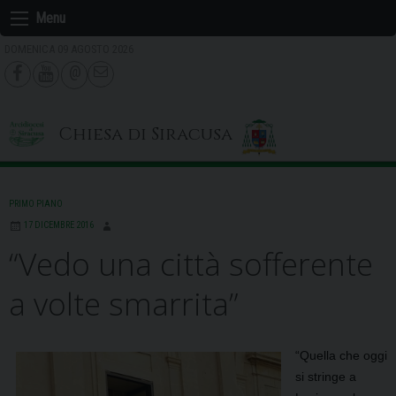
Skip
Menu
to
DOMENICA 09 AGOSTO 2026
content
Chiesa di Siracusa
PRIMO PIANO
17 DICEMBRE 2016
“Vedo una città sofferente
a volte smarrita”
“Quella che oggi
si stringe a