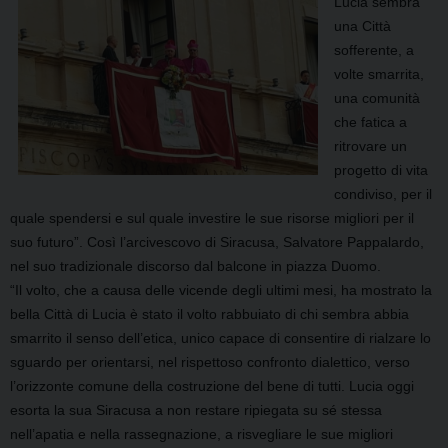
Lucia sembra
una Città
sofferente, a
volte smarrita,
una comunità
che fatica a
ritrovare un
progetto di vita
condiviso, per il
quale spendersi e sul quale investire le sue risorse migliori per il
suo futuro”. Così
l’arcivescovo di Siracusa, Salvatore
Pappalardo,
nel suo tradizionale discorso dal balcone in piazza Duomo.
“I
l volto, che a causa delle vicende degli ultimi mesi, ha mostrato la
bella Città di Lucia è stato il volto rabbuiato di chi sembra abbia
smarrito il senso dell’etica, unico capace di consentire di rialzare lo
sguardo per orientarsi, nel rispettoso confronto dialettico, verso
l’orizzonte comune della costruzione del bene di tutti. Lucia oggi
esorta la sua Siracusa a non restare ripiegata su sé stessa
nell’apatia e nella rassegnazione, a risvegliare le sue migliori