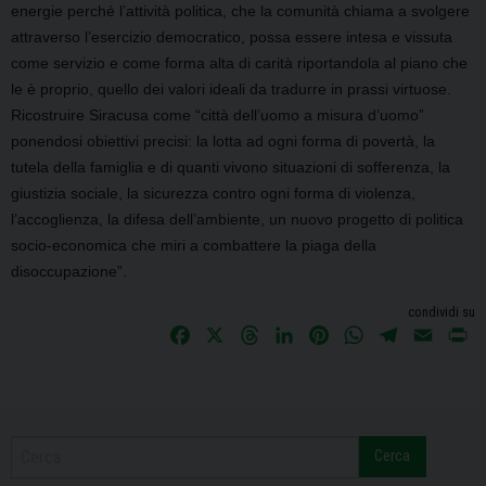
energie perché l’attività politica, che la comunità chiama a svolgere
attraverso l’esercizio democratico, possa essere intesa e vissuta
come servizio e come forma alta di carità riportandola al piano che
le è proprio, quello dei valori ideali da tradurre in prassi virtuose.
Ricostruire Siracusa come “città dell’uomo a misura d’uomo”
ponendosi obiettivi precisi: la lotta ad ogni forma di povertà, la
tutela della famiglia e di quanti vivono situazioni di sofferenza, la
giustizia sociale, la sicurezza contro ogni forma di violenza,
l’accoglienza, la difesa dell’ambiente, un nuovo progetto di politica
socio-economica che miri a combattere la piaga della
disoccupazione”.
condividi su
F
X
T
L
P
W
T
E
P
a
h
i
i
h
e
m
r
c
r
n
n
a
l
a
i
e
e
k
t
t
e
i
n
b
a
e
e
s
g
l
t
Cerca
o
d
d
r
A
r