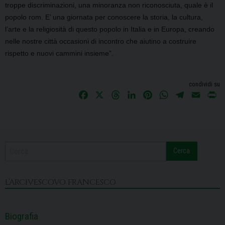
troppe discriminazioni, una minoranza non riconosciuta, quale è il
popolo rom. E’ una giornata per conoscere la storia, la cultura,
l’arte e la religiosità di questo popolo in Italia e in Europa, creando
nelle nostre città occasioni di incontro che aiutino a costruire
rispetto e nuovi cammini insieme”.
condividi su
F
X
T
L
P
W
T
E
P
a
h
i
i
h
e
m
r
c
r
n
n
a
l
a
i
e
e
k
t
t
e
i
n
b
a
e
e
s
g
l
t
Cerca
o
d
d
r
A
r
o
s
I
e
p
a
k
n
s
p
m
L’ARCIVESCOVO FRANCESCO
t
Biografia