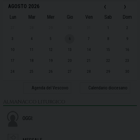
‹
›
AGOSTO 2026
Lun
Mar
Mer
Gio
Ven
Sab
Dom
27
28
29
30
31
1
2
3
4
5
6
7
8
9
10
11
12
13
14
15
16
17
18
19
20
21
22
23
24
25
26
27
28
29
30
31
1
2
3
4
5
6
Agenda del Vescovo
Calendario diocesano
ALMANACCO LITURGICO
OGGI: