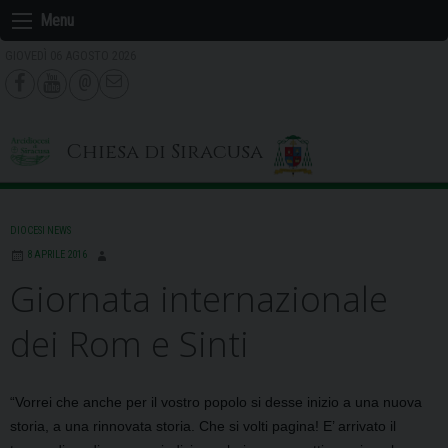
Skip
Menu
to
GIOVEDÌ 06 AGOSTO 2026
content
Chiesa di Siracusa
DIOCESI NEWS
8 APRILE 2016
Giornata internazionale
dei Rom e Sinti
“Vorrei che anche per il vostro popolo si desse inizio a una nuova
storia, a una rinnovata storia. Che si volti pagina! E’ arrivato il