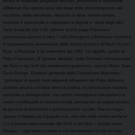
tempo di sradicare pregiudizi secolari, preconcetti e reciproche
diffidenze che spesso sono alla base della discriminazione, del
razzismo, della xenofobia. Nessuno si deve sentire isolato,
nessuno è autorizzato a calpestare la dignità e i diritti degli altri”.
Sono le parole che il 26 ottobre scorso papa Francesco
pronunciava davanti a oltre 7 mila Rom giunti a Roma per ricordare
il cinquantesimo anniversario dello storico incontro di Paolo VI con i
Rom, a Pomezia, il 26 settembre del 1965. Un appello, quello di
Papa Francesco, di “grande attualità” nella Giornata internazionale
dei Rom e dei Sinti che celebriamo quest’anno, ricorda Mons. Gian
Carlo Perego, Direttore generale della Fondazione Migrantes:
“purtroppo in questi mesi seguenti all’appello del Papa abbiamo
assistito ancora a troppa retorica politica e comunicativa razzista,
xenofoba e antiziganista, con azioni conseguenti che portano a
creare conflittualità e reazioni sociali, annullando gli aspetti positivi
di percorsi di inclusione e partecipazione sociale. Manca troppo
spesso il rispetto per il popolo rom, che vive nelle nostre periferie”.
“La Giornata internazionale dei Rom e dei Sinti – ricorda mons.
Perego – ogni anno ci porta a non dimenticare chi tra noi vive