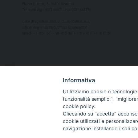
Piazza Duomo, 5 - 96100 Siracusa
Tel. centralino 0931.66571 - Fax 0931.463776
Orari di apertura Uffici di Curia (Cancelleria,
Ufficio Amministrativo, Ufficio Economato)
lunedì – mercoledì – venerdì dalle ore 9.30 alle ore 12.30
Informativa
Utilizziamo cookie o tecnologie s
funzionalità semplici", "miglior
cookie policy.
Cliccando su "accetta" acconsent
cookie utilizzati e personalizza
navigazione installando i soli co