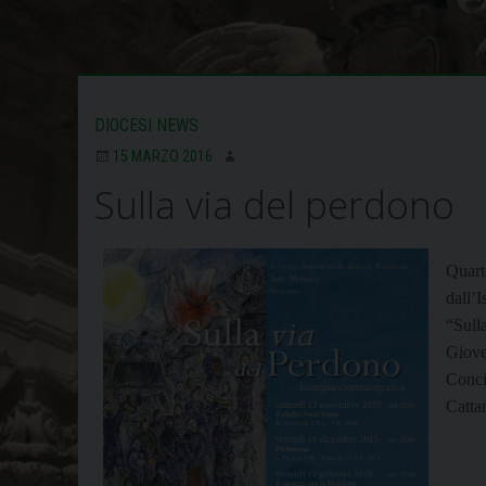
DIOCESI NEWS
15 MARZO 2016
Sulla via del perdono
Quart
dall’I
“Sull
Giove
Concil
Cattan