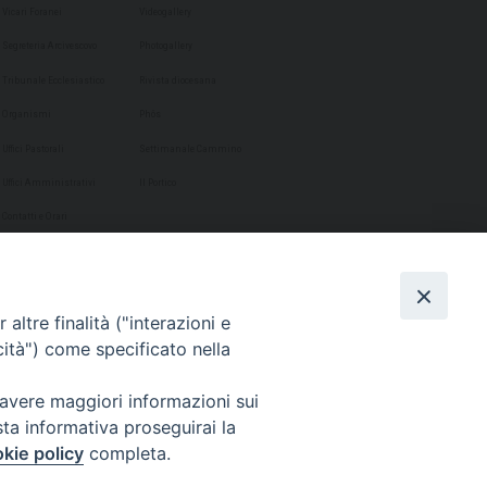
Vicari Foranei
Videogallery
Segreteria Arcivescovo
Photogallery
Tribunale Ecclesiastico
Rivista diocesana
Organismi
Phôs
Uffici Pastorali
Settimanale Cammino
Uffici Amministrativi
Il Portico
Contatti e Orari
altre finalità ("interazioni e
cità") come specificato nella
 avere maggiori informazioni sui
sta informativa proseguirai la
kie policy
completa.