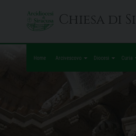
Skip
to
Chiesa di S
content
Home
Arcivescovo
Diocesi
Curia