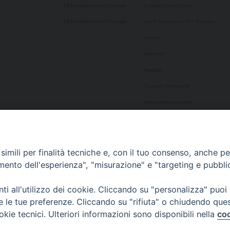
L’Arcivescovo emerito Salvatore
La patrona Santa Lucia
L’Arcivescovo emerito Giuseppe
I santi siracusani e San Marciano
Vicariati
Parrocchie
Presbiteri
Diaconato Permanente
Seminario Arcivescovile
Consulta Aggregazioni Laicali
Dati Statistici
imili per finalità tecniche e, con il tuo consenso, anche per 
Cultura
amento dell'esperienza", "misurazione" e "targeting e pubbli
Biblioteca Alagoniana
i all'utilizzo dei cookie. Cliccando su "personalizza" puoi
Archivio storico
re le tue preferenze. Cliccando su "rifiuta" o chiudendo que
Chiesa Cattedrale
okie tecnici. Ulteriori informazioni sono disponibili nella
coo
Studio Teologico San Paolo