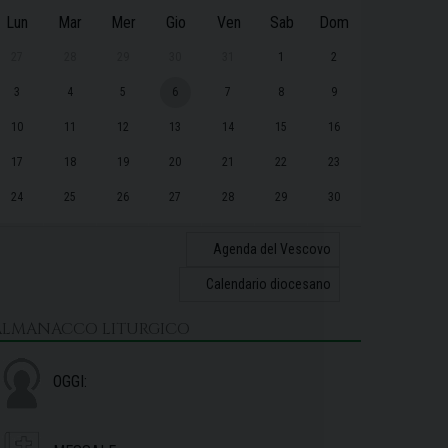
Lun
Mar
Mer
Gio
Ven
Sab
Dom
27
28
29
30
31
1
2
3
4
5
6
7
8
9
10
11
12
13
14
15
16
17
18
19
20
21
22
23
24
25
26
27
28
29
30
31
1
2
3
4
5
6
Agenda del Vescovo
Calendario diocesano
ALMANACCO LITURGICO
OGGI: