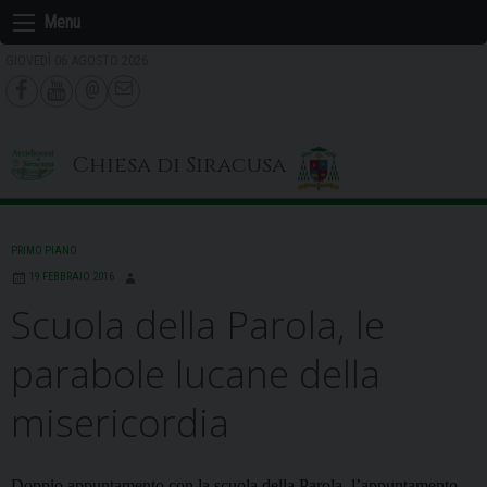
Skip
Menu
to
GIOVEDÌ 06 AGOSTO 2026
content
Chiesa di Siracusa
PRIMO PIANO
19 FEBBRAIO 2016
Scuola della Parola, le
parabole lucane della
misericordia
Doppio appuntamento con la scuola della Parola, l’appuntamento