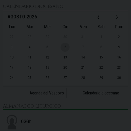
CALENDARIO DIOCESANO
‹
›
AGOSTO 2026
Lun
Mar
Mer
Gio
Ven
Sab
Dom
27
28
29
30
31
1
2
3
4
5
6
7
8
9
10
11
12
13
14
15
16
17
18
19
20
21
22
23
24
25
26
27
28
29
30
31
1
2
3
4
5
6
Agenda del Vescovo
Calendario diocesano
ALMANACCO LITURGICO
OGGI: