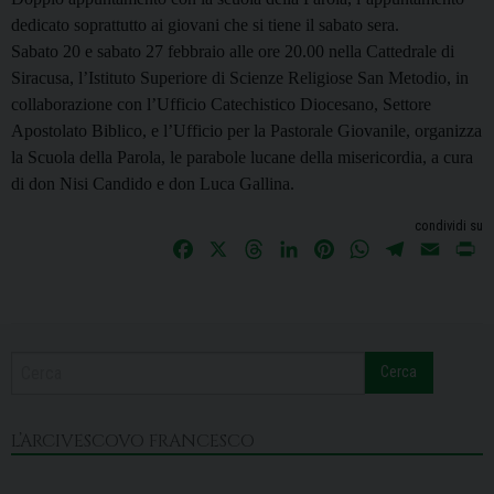
dedicato soprattutto ai giovani che si tiene il sabato sera.
Sabato 20 e sabato 27 febbraio alle ore 20.00 nella Cattedrale di
Siracusa, l’
Istituto Superiore di Scienze Religiose San Metodio, i
n
collaborazione con l’Ufficio Catechistico Diocesano, Settore
Apostolato Biblico, e l’Ufficio per la Pastorale Giovanile, organizza
la Scuola della Parola, le parabole lucane della misericordia, a cura
di don Nisi Candido e don Luca Gallina.
condividi su
F
X
T
L
P
W
T
E
P
a
h
i
i
h
e
m
r
c
r
n
n
a
l
a
i
e
e
k
t
t
e
i
n
b
a
e
e
s
g
l
t
Cerca
o
d
d
r
A
r
o
s
I
e
p
a
k
n
s
p
m
L’ARCIVESCOVO FRANCESCO
t