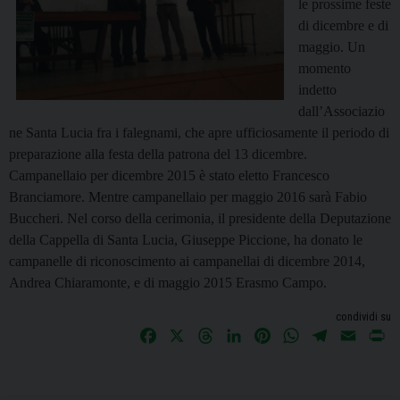
le prossime feste
di dicembre e di
maggio. Un
momento
indetto
dall’Associazio
ne Santa Lucia fra i falegnami, che apre ufficiosamente il periodo di
preparazione alla festa della patrona del 13 dicembre.
Campanellaio per dicembre 2015 è stato eletto Francesco
Branciamore. Mentre c
ampanellaio per maggio 2016 sarà Fabio
Buccheri. Nel corso della cerimonia, il presidente della Deputazione
della Cappella di Santa Lucia, Giuseppe Piccione, ha donato le
campanelle di riconoscimento ai
campanellai di
dicembre 2014,
Andrea Chiaramonte, e di
maggio 2015 Erasmo Campo.
condividi su
F
X
T
L
P
W
T
E
P
a
h
i
i
h
e
m
r
c
r
n
n
a
l
a
i
e
e
k
t
t
e
i
n