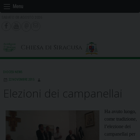
Skip
Menu
to
SABATO 08 AGOSTO 2026
content
Chiesa di Siracusa
DIOCESI NEWS
22 NOVEMBRE 2015
Elezioni dei campanellai
Ha avuto luogo,
come tradizione,
l’e
lezione dei
campanellai per