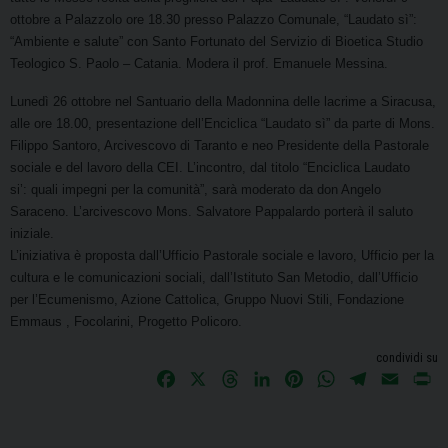
ottobre a Palazzolo ore 18.30 presso Palazzo Comunale, “Laudato sì”:
“Ambiente e salute”
con Santo Fortunato del Servizio di Bioetica Studio
Teologico S. Paolo – Catania. Modera il prof.
Emanuele Messina.
Lunedì 26 ottobre nel Santuario della Madonnina delle lacrime a Siracusa,
alle ore 18.00,
presentazione dell’Enciclica “Laudato sì” da parte di Mons.
Filippo Santoro, Arcivescovo di Taranto e
neo Presidente della Pastorale
sociale e del lavoro della CEI. L’incontro, dal titolo “Enciclica Laudato
si’:
quali impegni per la comunità”, sarà moderato da don Angelo
Saraceno. L’arcivescovo Mons. Salvatore
Pappalardo porterà il saluto
iniziale.
L’iniziativa è proposta dall’Ufficio Pastorale sociale e lavoro, Ufficio per la
cultura e le comunicazioni
sociali, dall’Istituto San Metodio, dall’Ufficio
per l’Ecumenismo, Azione Cattolica, Gruppo Nuovi Stili,
Fondazione
Emmaus , Focolarini, Progetto Policoro.
condividi su
F
X
T
L
P
W
T
E
P
a
h
i
i
h
e
m
r
c
r
n
n
a
l
a
i