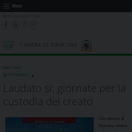
Skip
Menu
to
SABATO 08 AGOSTO 2026
content
Chiesa di Siracusa
PRIMO PIANO
1 OTTOBRE 2015
Laudato si: giornate per la
custodia del creato
L’Arcidiocesi di
Siracusa celebra