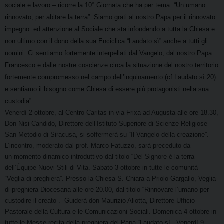
sociale e lavoro – ricorre la 10° Giornata che ha per tema:
“Un umano
rinnovato, per abitare la terra”. Siamo grati al nostro Papa per il rinnovato
impegno
ed attenzione al Sociale che sta infondendo a tutta la Chiesa e
non ultimo con il dono della sua
Enciclica “Laudato sì” anche a tutti gli
uomini. Ci sentiamo fortemente interpellati dal Vangelo,
dal nostro Papa
Francesco e dalle nostre coscienze circa la situazione del nostro territorio
fortemente
compromesso nel campo dell’inquinamento (cf Laudato sì 20)
e sentiamo il bisogno come
Chiesa di essere più protagonisti nella sua
custodia”.
Venerdì 2 ottobre, al Centro Caritas in via Frixa ad Augusta alle ore 18.30,
Don Nisi Candido,
Direttore dell’Istituto Superiore di Scienze Religiose
San Metodio di Siracusa, si soffermerà su “Il
Vangelo della creazione”.
L’incontro, moderato dal prof. Marco Fatuzzo, sarà preceduto da
un
momento dinamico introduttivo dal titolo “Del Signore è la terra”
dell’Équipe Nuovi Stili di Vita.
Sabato 3 ottobre in tutte le comunità
“Veglia di preghiera”. Presso la Chiesa S. Chiara a Priolo Gargallo,
Veglia
di preghiera Diocesana alle ore 20.00, dal titolo “Rinnovare l’umano per
custodire il creato”.
Guiderà don Maurizio Aliotta, Direttore Ufficio
Pastorale della Cultura e le Comunicazioni Sociali.
Domenica 4 ottobre in
tutte le Messe recita della preghiera del Papa “Laudato sì”.
Venerdì 9