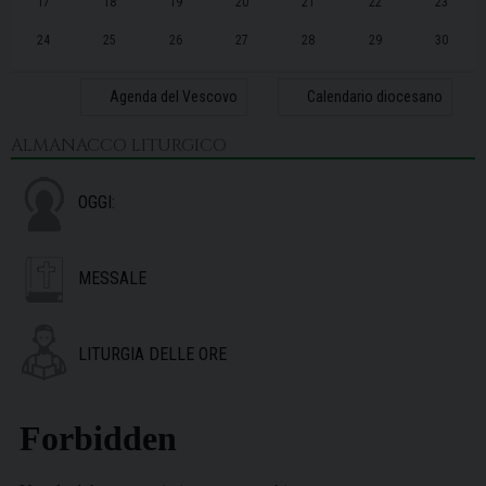
17
18
19
20
21
22
23
24
25
26
27
28
29
30
31
1
2
3
4
5
6
Agenda del Vescovo
Calendario diocesano
ALMANACCO LITURGICO
OGGI:
MESSALE
LITURGIA DELLE ORE