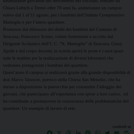
diramazione giovanile del Movimento dei Focolari, fondato da
Chiara Lubich a Trento oltre 70 anni fa, animeranno un
campus
estivo dal 1 al’11 agosto, per i bambini dell’Istituto Comprensivo
Martoglio e per l’intero quartiere.
Promosso dal
difensore dei diritti dei bambini del Comune di
Siracusa, Francesco Sciuto
, voluto fortemente e accolto dal
Dirigente Scolastico dell’I. C. “N. Martoglio” di Siracusa, Giusy
Aprile e dal corpo docenti,
la scuola aprirà le porte e i suoi spazi
tutte le mattine per la realizzazione di diversi laboratori che
vedranno protagonisti i bambini del quartiere.
Quest’anno il campus si realizzerà grazie alla grande disponibilità di
don Marco Tarascio, parroco della Chiesa San Metodio,
che ha
messo a disposizione la parrocchia per consentire l’alloggio dei
giovani, che partecipano all’esperienza con spese a loro carico,
ed
ha contribuito a promuovere la conoscenza delle problematiche del
quartiere.
Un esempio di lavoro di rete.
condividi su
F
X
T
L
P
W
T
E
P