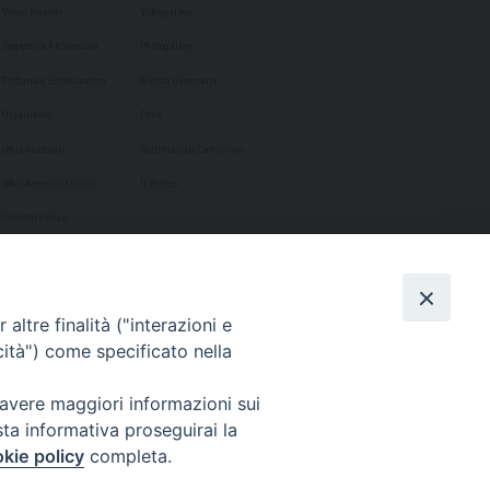
Vicari Foranei
Videogallery
Segreteria Arcivescovo
Photogallery
Tribunale Ecclesiastico
Rivista diocesana
Organismi
Phôs
Uffici Pastorali
Settimanale Cammino
Uffici Amministrativi
Il Portico
Contatti e Orari
altre finalità ("interazioni e
cità") come specificato nella
 avere maggiori informazioni sui
sta informativa proseguirai la
kie policy
completa.