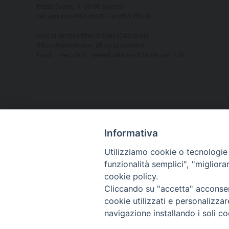
Piazza Duomo, 5 - 96100 Siracusa
Tel. centralino 0931.66571 - Fax 0931.463776
Orari di apertura Uffici di Curia (Cancelleria,
Ufficio Amministrativo, Ufficio Economato)
lunedì – mercoledì – venerdì dalle ore 9.30 alle ore 12.30
Informativa
Utilizziamo cookie o tecnologie s
funzionalità semplici", "miglior
cookie policy.
Cliccando su "accetta" acconsent
cookie utilizzati e personalizza
navigazione installando i soli co