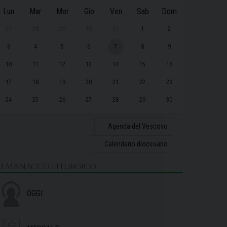
Lun
Mar
Mer
Gio
Ven
Sab
Dom
27
28
29
30
31
1
2
3
4
5
6
7
8
9
10
11
12
13
14
15
16
17
18
19
20
21
22
23
24
25
26
27
28
29
30
31
1
2
3
4
5
6
Agenda del Vescovo
Calendario diocesano
ALMANACCO LITURGICO
OGGI: