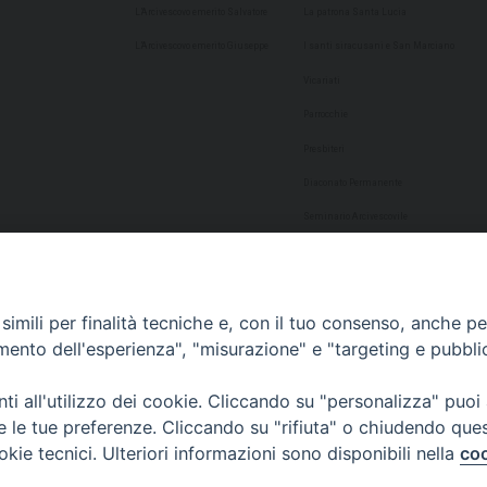
L’Arcivescovo emerito Salvatore
La patrona Santa Lucia
L’Arcivescovo emerito Giuseppe
I santi siracusani e San Marciano
Vicariati
Parrocchie
Presbiteri
Diaconato Permanente
Seminario Arcivescovile
Consulta Aggregazioni Laicali
Dati Statistici
imili per finalità tecniche e, con il tuo consenso, anche per 
Cultura
amento dell'esperienza", "misurazione" e "targeting e pubbli
Biblioteca Alagoniana
i all'utilizzo dei cookie. Cliccando su "personalizza" puoi
Archivio storico
re le tue preferenze. Cliccando su "rifiuta" o chiudendo que
Chiesa Cattedrale
okie tecnici. Ulteriori informazioni sono disponibili nella
coo
Studio Teologico San Paolo