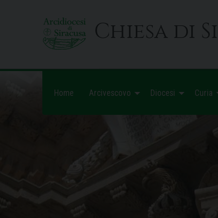
Skip
to
Chiesa di S
content
Home
Arcivescovo
Diocesi
Curia