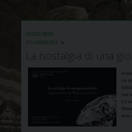
DIOCESI NEWS
12 GIUGNO 2015
La nostalgia di una gi
Domen
via d
intit
you w
Un in
Metod
tema 