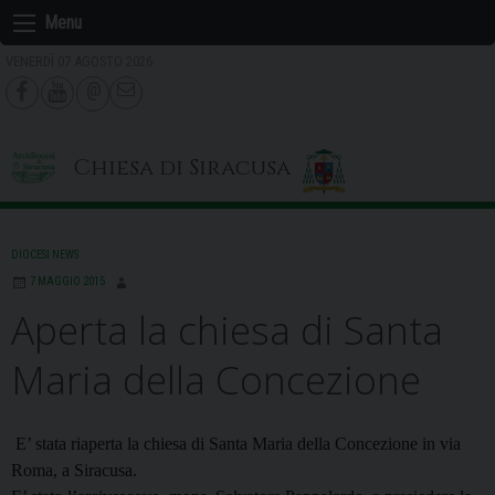
Skip
Menu
to
VENERDÌ 07 AGOSTO 2026
content
Chiesa di Siracusa
DIOCESI NEWS
7 MAGGIO 2015
Aperta la chiesa di Santa
Maria della Concezione
E’ stata riaperta la chiesa di Santa Maria della Concezione in via
Roma, a Siracusa.