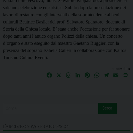
E’ stato l’arcivescovo, mons. Salvatore Pappalardo, a presiedere la
solenne celebrazione eucaristica. Subito dopo la presentazione dei
lavori di restauro con gli interventi della soprintendente ai beni
culturali Beatrice Basile; del prof. Salvatore Sparatore, docente di
Storia della Chiesa locale. E’ stata anche l’occasione per far suonare
dopo tanti anni l’antico organo Polizzi della chiesa. Un c
oncerto
d’organo è stato eseguito dal maestro Gaetano Ruggieri con la
presenza del soprano Isabella Calleri in collaborazione con
Kairos
Turismo Cultura Eventi.
condividi su
F
X
T
L
P
W
T
E
P
a
h
i
i
h
e
m
r
c
r
n
n
a
l
a
i
e
e
k
t
t
e
i
n
b
a
e
e
s
g
l
t
Cerca
o
d
d
r
A
r
o
s
I
e
p
a
k
n
s
p
m
L’ARCIVESCOVO FRANCESCO
t