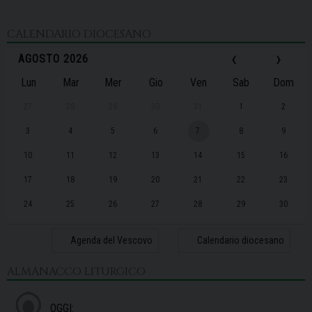
CALENDARIO DIOCESANO
‹
›
AGOSTO 2026
Lun
Mar
Mer
Gio
Ven
Sab
Dom
27
28
29
30
31
1
2
3
4
5
6
7
8
9
10
11
12
13
14
15
16
17
18
19
20
21
22
23
24
25
26
27
28
29
30
31
1
2
3
4
5
6
Agenda del Vescovo
Calendario diocesano
ALMANACCO LITURGICO
OGGI: