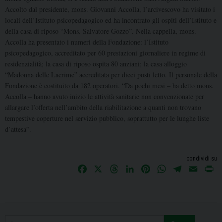
Accolto dal presidente, mons. Giovanni Accolla, l’arcivescovo ha visitato i
locali dell’Istituto psicopedagogico ed ha incontrato gli ospiti dell’Istituto e
della casa di riposo “Mons. Salvatore Gozzo”. Nella cappella, mons.
Accolla ha presentato i numeri della Fondazione:
l’Istituto
psicopedagogico, accreditato per 60 prestazioni giornaliere in regime di
residenzialità; la casa di riposo ospita 80 anziani; la casa alloggio
“Madonna delle Lacrime” accreditata per dieci posti letto. Il personale della
Fondazione è costituito da 182 operatori. “Da pochi mesi – ha detto mons.
Accolla – hanno avuto inizio le attività sanitarie non convenzionate per
allargare l’offerta nell’ambito della riabilitazione a quanti non trovano
tempestive coperture nel servizio pubblico, soprattutto per le lunghe liste
d’attesa”.
condividi su
F
X
T
L
P
W
T
E
P
a
h
i
i
h
e
m
r
c
r
n
n
a
l
a
i
e
e
k
t
t
e
i
n
b
a
e
e
s
g
l
t