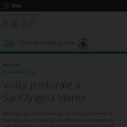
Skip
Menu
to
GIOVEDÌ 06 AGOSTO 2026
content
Chiesa di Siracusa
PRIMO PIANO
21 FEBBRAIO 2015
Visita pastorale a
Sant’Angela Merici
Nell’ambito della Visita Pastorale alla parrocchia di Sant’Antonio di
Padova, l’arcivescovo mons. Salvatore Pappalardo, accompagnato da
mons. Ignazio Sbona, si è recato alla Fondazione Sant’Angela Merici.