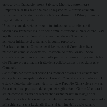
parroco della Cattedrale, mons. Salvatore Marino, a sottolineare
l’importanza di una festa che crea un legame tra le diverse comunità
parrocchiali mettendo in evidenza la terza edizione del Palio proprio tra i
ragazzi delle parrocchie.
Un culto e una devozione presenti in città come ha sottolineato il
vicesindaco Francesco Italia “e come amministrazione ci piace curare i vari
aspetti che creano cultura. Stiamo riscoprendo san Sebastiano e le
numerose iniziative ci aiuteranno in questo percorso”.
Una festa sentita dal Comune per il legame con il Corpo di polizia
municipale come ha evidenziato l’assessore Antonio Grasso: “Sono
convinto che quest’anno ci sarà molta più partecipazione. E poi sono felice
che l’intero programma sia frutto della collaborazione tra Arcidiocesi e
Comune”.
Soddisfatto per avere recuperato una tradizione storica è il comandante
della polizia municipale, Salvatore Correnti: “Un ritorno alle tradizioni che
è stato voluto dai miei stessi vigili. E’ stato Papa Pio XII a volere che San
Sebastiano fosse protettore del corpo dei vigili urbani. Giorno 20 ci sarà lo
schieramento in piazza dei reparti che saranno passati in rassegna dal
sindaco, e poi la celebrazione presieduta dall’arcivescovo mons. Pappalardo
nella chiesa di Santa Lucia alla Badia, al termine della quale saranno