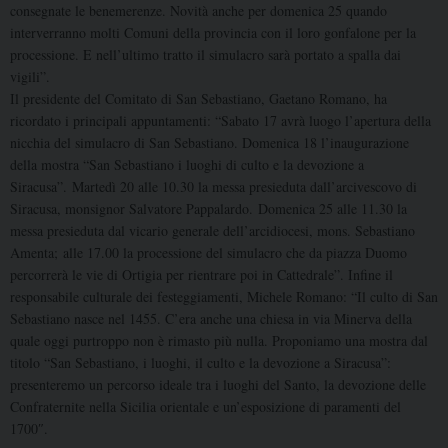
consegnate le benemerenze. Novità anche per domenica 25 quando
interverranno molti Comuni della provincia con il loro gonfalone per la
processione. E nell’ultimo tratto il simulacro sarà portato a spalla dai
vigili”.
Il presidente del Comitato di San Sebastiano, Gaetano Romano, ha
ricordato i principali appuntamenti: “Sabato 17 avrà luogo l’apertura della
nicchia del simulacro di San Sebastiano. Domenica 18 l’inaugurazione
della mostra “San Sebastiano i luoghi di culto e la devozione a
Siracusa”. Martedì 20 alle 10.30 la messa presieduta dall’arcivescovo di
Siracusa, monsignor Salvatore Pappalardo. Domenica 25 alle 11.30 la
messa presieduta dal vicario generale dell’arcidiocesi, mons. Sebastiano
Amenta; alle 17.00 la processione del simulacro che da piazza Duomo
percorrerà le vie di Ortigia per rientrare poi in Cattedrale”. Infine il
responsabile culturale dei festeggiamenti, Michele Romano: “Il culto di San
Sebastiano nasce nel 1455. C’era anche una chiesa in via Minerva della
quale oggi purtroppo non è rimasto più nulla. Proponiamo una mostra dal
titolo “San Sebastiano, i luoghi, il culto e la devozione a Siracusa”:
presenteremo un percorso ideale tra i luoghi del Santo, la devozione delle
Confraternite nella Sicilia orientale e un’esposizione di paramenti del
1700″.