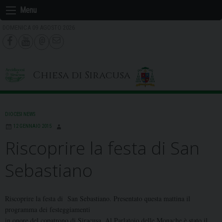
Skip
Menu
to
DOMENICA 09 AGOSTO 2026
content
Chiesa di Siracusa
DIOCESI NEWS
12 GENNAIO 2015
Riscoprire la festa di San
Sebastiano
Riscoprire la festa di San Sebastiano. Presentato questa mattina il
programma dei festeggiamenti
in onore del copatrono di Siracusa. Al Parlatoio delle Monache è stato il