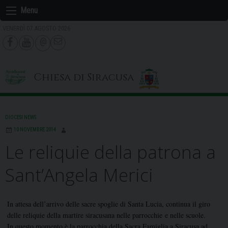
Skip
Menu
to
VENERDÌ 07 AGOSTO 2026
content
Chiesa di Siracusa
DIOCESI NEWS
10 NOVEMBRE 2014
Le reliquie della patrona a
Sant’Angela Merici
In attesa dell’arrivo delle sacre spoglie di Santa Lucia, continua il giro
delle reliquie della martire siracusana nelle parrocchie e nelle scuole.
In questo momento è la parrocchia della Sacra Famiglia a Siracusa ad