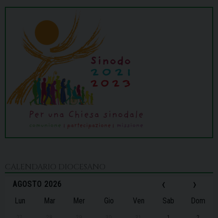
CALENDARIO DIOCESANO
‹
›
AGOSTO 2026
Lun
Mar
Mer
Gio
Ven
Sab
Dom
27
28
29
30
31
1
2