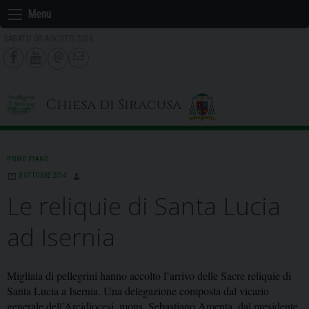
Skip
Menu
to
SABATO 08 AGOSTO 2026
content
Chiesa di Siracusa
PRIMO PIANO
8 OTTOBRE 2014
Le reliquie di Santa Lucia
ad Isernia
Migliaia di pellegrini hanno accolto l’arrivo delle Sacre reliquie di
Santa Lucia a Isernia. Una delegazione composta dal vicario
generale dell’Arcidiocesi, mons. Sebastiano Amenta, dal presidente