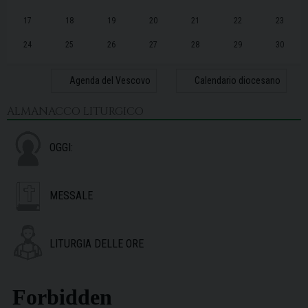
17
18
19
20
21
22
23
24
25
26
27
28
29
30
31
1
2
3
4
5
6
Agenda del Vescovo
Calendario diocesano
ALMANACCO LITURGICO
OGGI:
MESSALE
LITURGIA DELLE ORE