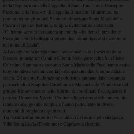
della Deputazione della Cappella di Santa Lucia, avv. Giuseppe
Piccione, e dal maestro di Cappella Benedetto Ghiurmino, ha
portato per tre giorni nel Santuario diocesano Santa Maria della
Pace a Fragnete- Isernia le reliquie della martire siracusana.
“Ci hanno accolto in maniera splendida – ha detto il presidente
Piccione -. Ed è bellissimo vedere due comunità che si incontrano
nel nome di Lucia”.
Ad accogliere la delegazione siracusana è stato il vescovo della
Diocesi, monsignor Camillo Cibotti. Nella parrocchia San Pietro
Celestino, Santuario diocesano Santa Maria della Pace hanno avuto
luogo le messe solenni con la partecipazione dell’Unione italiana
ciechi. Ed ancora l’adorazione coloristica animata dalle comunità
parrocchiali di Scapoli e Castelnuovo. Ma anche dall’Unitàlsi e dal
gruppo Rinnovamento nello Spirito. A coordinare l’accoglienza il
parroco Domenico Veccia. Centinaia le persone che hanno voluto
rendere omaggio alle reliquie e hanno partecipato ai diversi
momenti di preghiera organizzati.
Tra le istituzioni presenti il vicesindaco di Isernia, ed i sindaci di
Villa Santa Lucia (Frosinone) e Capracotta (Isernia).