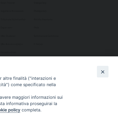
Vicari Foranei
Videogallery
Segreteria Arcivescovo
Photogallery
Tribunale Ecclesiastico
Rivista diocesana
Organismi
Phôs
Uffici Pastorali
Settimanale Cammino
Uffici Amministrativi
Il Portico
Contatti e Orari
altre finalità ("interazioni e
cità") come specificato nella
 avere maggiori informazioni sui
sta informativa proseguirai la
kie policy
completa.