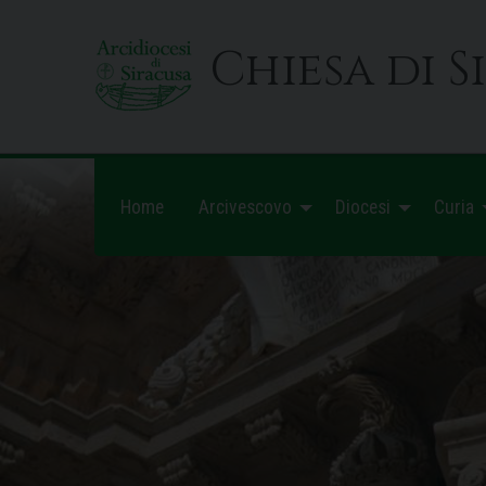
Skip
to
Chiesa di S
content
Home
Arcivescovo
Diocesi
Curia