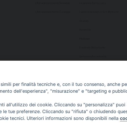
L’Arcivescovo emerito Salvatore
La patrona Santa Lucia
L’Arcivescovo emerito Giuseppe
I santi siracusani e San Marciano
Vicariati
Parrocchie
Presbiteri
Diaconato Permanente
Seminario Arcivescovile
Consulta Aggregazioni Laicali
Dati Statistici
imili per finalità tecniche e, con il tuo consenso, anche per 
Cultura
amento dell'esperienza", "misurazione" e "targeting e pubbli
Biblioteca Alagoniana
i all'utilizzo dei cookie. Cliccando su "personalizza" puoi
Archivio storico
re le tue preferenze. Cliccando su "rifiuta" o chiudendo que
Chiesa Cattedrale
okie tecnici. Ulteriori informazioni sono disponibili nella
coo
Studio Teologico San Paolo