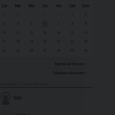
Lun
Mar
Mer
Gio
Ven
Sab
Dom
27
28
29
30
31
1
2
3
4
5
6
7
8
9
10
11
12
13
14
15
16
17
18
19
20
21
22
23
24
25
26
27
28
29
30
31
1
2
3
4
5
6
Agenda del Vescovo
Calendario diocesano
ALMANACCO LITURGICO
OGGI: