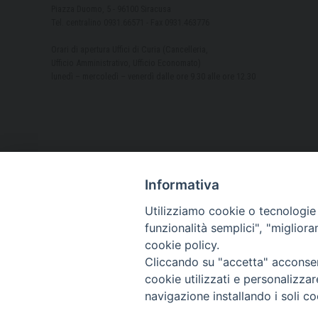
Piazza Duomo, 5 - 96100 Siracusa
Tel. centralino 0931.66571 - Fax 0931.463776
Orari di apertura Uffici di Curia (Cancelleria,
Ufficio Amministrativo, Ufficio Economato)
lunedì – mercoledì – venerdì dalle ore 9.30 alle ore 12.30
Informativa
Utilizziamo cookie o tecnologie s
funzionalità semplici", "miglior
cookie policy.
Cliccando su "accetta" acconsent
cookie utilizzati e personalizza
navigazione installando i soli co