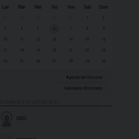
Lun
Mar
Mer
Gio
Ven
Sab
Dom
27
28
29
30
31
1
2
3
4
5
6
7
8
9
10
11
12
13
14
15
16
17
18
19
20
21
22
23
24
25
26
27
28
29
30
31
1
2
3
4
5
6
Agenda del Vescovo
Calendario diocesano
ALMANACCO LITURGICO
OGGI: