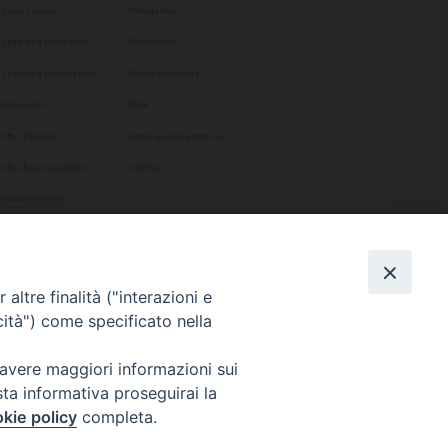
Vicari Foranei
Videogallery
Segreteria Arcivescovo
Photogallery
Tribunale Ecclesiastico
Rivista diocesana
Organismi
Phôs
Uffici Pastorali
Settimanale Cammino
Uffici Amministrativi
Il Portico
Contatti e Orari
altre finalità ("interazioni e
cità") come specificato nella
 avere maggiori informazioni sui
sta informativa proseguirai la
kie policy
completa.