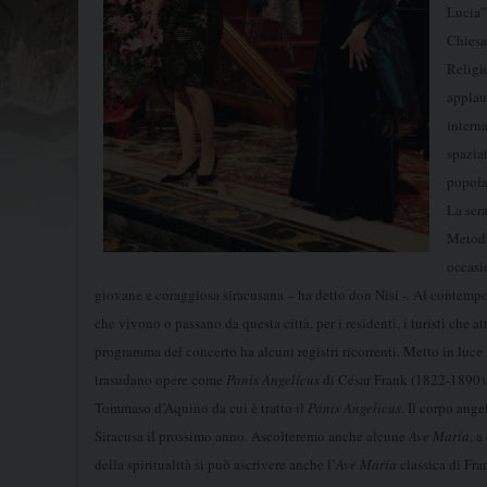
Lucia”
Chiesa
Religi
applau
intern
spazia
popola
La ser
Metodi
occasi
giovane e coraggiosa siracusana – ha detto don Nisi -. Al contempo, 
che vivono o passano da questa città, per i residenti, i turisti che a
programma del concerto
ha alcuni registri ricorrenti. Metto in luce 
trasudano opere come
Panis Angelicus
di César Frank (1822-1890). I
Tommaso d’Aquino da cui è tratto il
Panis Angelicus
. Il corpo ange
Siracusa il prossimo anno. Ascolteremo anche alcune
Ave Maria
, 
della spiritualità si può ascrivere anche l’
Ave Maria
classica di Fra