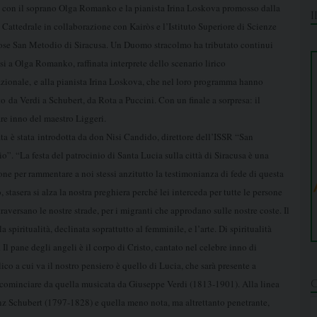
 con il soprano Olga Romanko e la pianista
Irina Loskova promosso dalla
 Cattedrale in collaborazione con Kairòs e l’Istituto Superiore di Scienze
ose San
Metodio di Siracusa.
Un Duomo stracolmo ha tributato continui
si a Olga Romanko, raffinata interprete dello scenario lirico
azionale, e alla pianista Irina Loskova, che nel loro programma hanno
to
da Verdi a Schubert, da Rota a Puccini. Con un finale a sorpresa: il
re inno del maestro Liggeri.
ata è stata introdotta da don Nisi Candido, direttore dell’ISSR “San
o”. “
La festa del patrocinio di Santa Lucia sulla città di Siracusa è una
one per rammentare a noi stessi anzitutto la testimonianza di fede di questa
stasera si alza la nostra preghiera perché lei interceda per tutte le persone
ttraversano le nostre strade, per i migranti che approdano sulle nostre coste. Il
la spiritualità, declinata soprattutto al femminile, e l’arte.
Di spiritualità
l pane degli angeli è il corpo di Cristo, cantato nel celebre inno di
lico a cui va il nostro pensiero è quello di Lucia, che sarà presente a
a cominciare da quella musicata da Giuseppe Verdi (1813-1901).
Alla linea
nz Schubert (1797-1828) e quella meno nota, ma altrettanto penetrante,