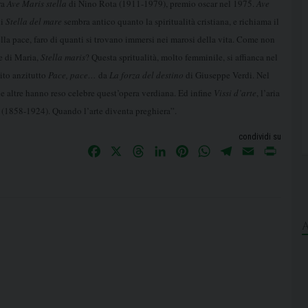
ra
Ave Maris stella
di Nino Rota (1911-1979), premio oscar nel 1975.
Ave
di
Stella del mare
sembra antico quanto la spiritualità cristiana, e richiama il
lla pace, faro di quanti si trovano immersi nei marosi della vita. Come non
ne di Maria,
Stella maris
?
Questa spritualità, molto femminile, si affianca nel
bito anzitutto
Pace, pace…
da
La forza del destino
di Giuseppe Verdi. Nel
 le altre hanno reso celebre quest’opera verdiana. Ed infine
Vissi d’arte
, l’aria
(1858-1924). Quando l’arte diventa preghiera”.
condividi su
F
X
T
L
P
W
T
E
P
a
h
i
i
h
e
m
r
c
r
n
n
a
l
a
i
e
e
k
t
t
e
i
n
b
a
e
e
s
g
l
t
o
d
d
r
A
r
o
s
I
e
p
a
k
n
s
p
m
t