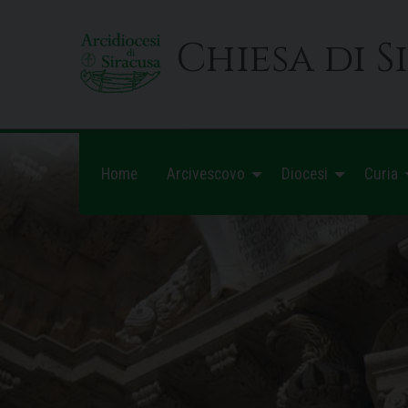
Skip
to
Chiesa di S
content
Home
Arcivescovo
Diocesi
Curia