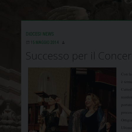
DIOCESI NEWS
15 MAGGIO 2014
Successo per il Concer
Con la
è term
Cattedr
residen
portato
proces
Ortigia
Ultimo