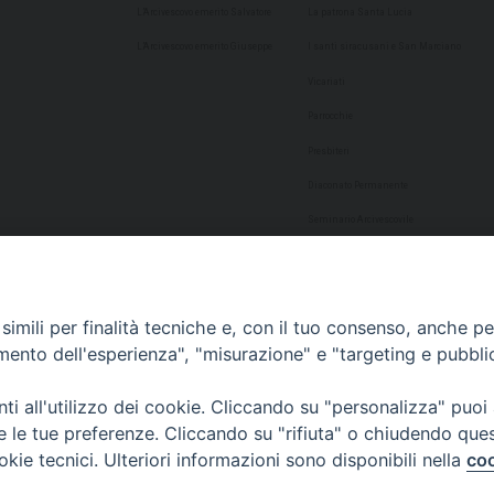
L’Arcivescovo emerito Salvatore
La patrona Santa Lucia
L’Arcivescovo emerito Giuseppe
I santi siracusani e San Marciano
Vicariati
Parrocchie
Presbiteri
Diaconato Permanente
Seminario Arcivescovile
Consulta Aggregazioni Laicali
Dati Statistici
imili per finalità tecniche e, con il tuo consenso, anche per 
Cultura
amento dell'esperienza", "misurazione" e "targeting e pubbli
Biblioteca Alagoniana
i all'utilizzo dei cookie. Cliccando su "personalizza" puoi
Archivio storico
re le tue preferenze. Cliccando su "rifiuta" o chiudendo que
Chiesa Cattedrale
okie tecnici. Ulteriori informazioni sono disponibili nella
coo
Studio Teologico San Paolo