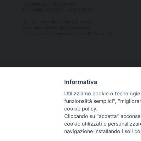
Piazza Duomo, 5 - 96100 Siracusa
Tel. centralino 0931.66571 - Fax 0931.463776
Orari di apertura Uffici di Curia (Cancelleria,
Ufficio Amministrativo, Ufficio Economato)
lunedì – mercoledì – venerdì dalle ore 9.30 alle ore 12.30
Informativa
Utilizziamo cookie o tecnologie s
funzionalità semplici", "miglior
cookie policy.
Cliccando su "accetta" acconsent
cookie utilizzati e personalizza
navigazione installando i soli co