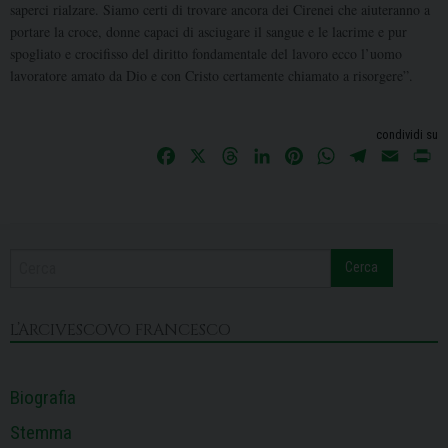
saperci rialzare. Siamo certi di trovare ancora dei Cirenei che aiuteranno a
portare la croce, donne capaci di asciugare il sangue e le lacrime e pur
spogliato e crocifisso del diritto fondamentale del lavoro ecco l’uomo
lavoratore amato da Dio e con Cristo certamente chiamato a risorgere”.
condividi su
F
X
T
L
P
W
T
E
P
a
h
i
i
h
e
m
r
c
r
n
n
a
l
a
i
e
e
k
t
t
e
i
n
b
a
e
e
s
g
l
t
Cerca
o
d
d
r
A
r
o
s
I
e
p
a
k
n
s
p
m
L’ARCIVESCOVO FRANCESCO
t
Biografia
Stemma