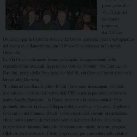
preso parte alla
Via Crucis dei
lavoratori
promossa
dall’Ufficio
Diocesano per la Pastorale Sociale del lavoro, giustizia, pace e salvaguardia
del creato in collaborazione con l’Ufficio Diocesano per la Pastorale
Giovanile.
La Via Crucis, alla quale hanno partecipato i rappresentanti delle
organizzazioni sindacali, ha percorso viale dei Comuni, via Lentini, via
Rosolini, piazza della Provincia, via Melilli, via Gianni, fino ad arrivare in
largo Luigi Grazioso.
“Invitata ad ascoltare il grido di tutti i lavoratori disoccupati, sfruttati,
maltrattati – ha detto il direttore dell’Ufficio per la pastorale del lavoro,
padre Angelo Saraceno – la Chiesa ripercorre la stessa strada di Gesù
portando insieme la croce dalla parte dei poveri e con i poveri. Vogliamo
farci carico del dramma di tutti i disoccupati, dei giovani in particolare
che in questo tempo di precarietà sono alla ricerca del lavoro e nella
prospettiva di formare famiglie. Abbiamo camminato insieme, pregato,
riflettuto per ritrovare in Cristo la speranza, per non restare schiacciati e