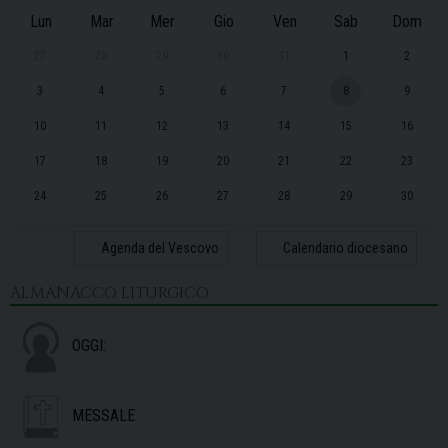
Lun
Mar
Mer
Gio
Ven
Sab
Dom
27
28
29
30
31
1
2
3
4
5
6
7
8
9
10
11
12
13
14
15
16
17
18
19
20
21
22
23
24
25
26
27
28
29
30
31
1
2
3
4
5
6
Agenda del Vescovo
Calendario diocesano
ALMANACCO LITURGICO
OGGI:
MESSALE