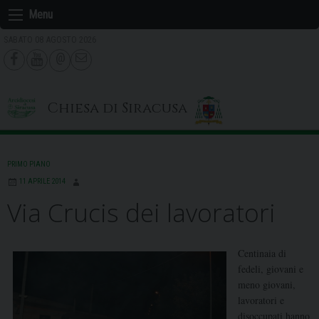
Skip
Menu
to
SABATO 08 AGOSTO 2026
content
Chiesa di Siracusa
PRIMO PIANO
11 APRILE 2014
Via Crucis dei lavoratori
Centinaia di
fedeli, giovani e
meno giovani,
lavoratori e
disoccupati hanno