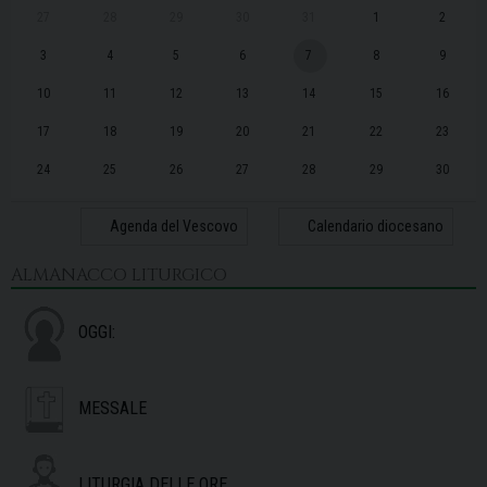
27
28
29
30
31
1
2
3
4
5
6
7
8
9
10
11
12
13
14
15
16
17
18
19
20
21
22
23
24
25
26
27
28
29
30
31
1
2
3
4
5
6
Agenda del Vescovo
Calendario diocesano
ALMANACCO LITURGICO
OGGI:
MESSALE
LITURGIA DELLE ORE