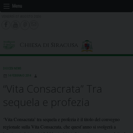
Skip
Menu
to
VENERDÌ 07 AGOSTO 2026
content
Chiesa di Siracusa
DIOCESI NEWS
14 FEBBRAIO 2014
“Vita Consacrata” Tra
sequela e profezia
‘Vita Consacrata’ tra sequela e profezia è il titolo del convegno
regionale sulla Vita Consacrata, che quest’anno si svolgerà a