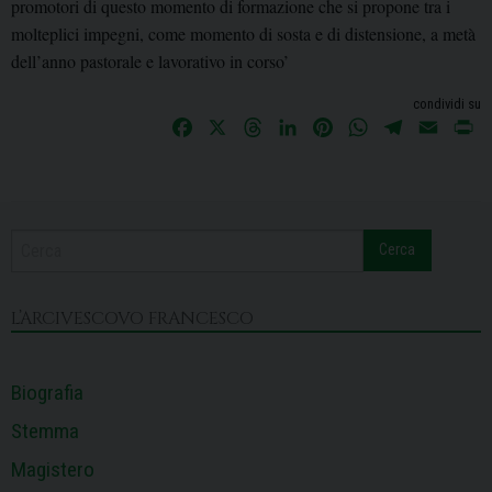
promotori di questo momento di formazione che si propone tra i
molteplici impegni, come momento di sosta e di distensione, a metà
dell’anno pastorale e lavorativo in corso’
condividi su
F
X
T
L
P
W
T
E
P
a
h
i
i
h
e
m
r
c
r
n
n
a
l
a
i
e
e
k
t
t
e
i
n
b
a
e
e
s
g
l
t
Cerca
o
d
d
r
A
r
o
s
I
e
p
a
k
n
s
p
m
L’ARCIVESCOVO FRANCESCO
t
Biografia
Stemma
Magistero