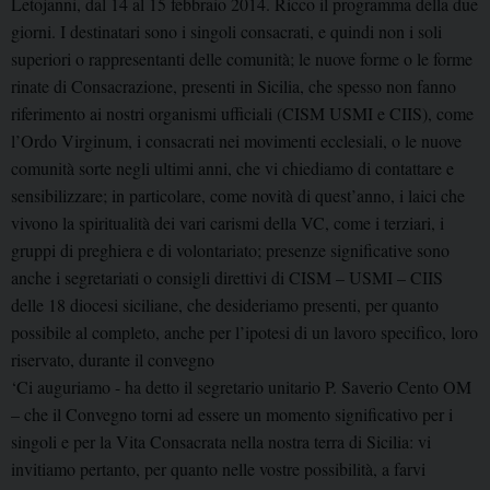
Letojanni, dal 14 al 15 febbraio 2014. Ricco il programma della due
giorni. I destinatari sono i singoli consacrati, e quindi non i soli
superiori o rappresentanti delle comunità; le nuove forme o le forme
rinate di Consacrazione, presenti in Sicilia, che spesso non fanno
riferimento ai nostri organismi ufficiali (CISM USMI e CIIS), come
l’Ordo Virginum, i consacrati nei movimenti ecclesiali, o le nuove
comunità sorte negli ultimi anni, che vi chiediamo di contattare e
sensibilizzare; in particolare, come novità di quest’anno, i laici che
vivono la spiritualità dei vari carismi della VC, come i terziari, i
gruppi di preghiera e di volontariato; presenze significative sono
anche i segretariati o consigli direttivi di CISM – USMI – CIIS
delle 18 diocesi siciliane, che desideriamo presenti, per quanto
possibile al completo, anche per l’ipotesi di un lavoro specifico, loro
riservato, durante il convegno
‘Ci auguriamo -­ ha detto il segretario unitario P. Saverio Cento OM
– che il Convegno torni ad essere un momento significativo per i
singoli e per la Vita Consacrata nella nostra terra di Sicilia: vi
invitiamo pertanto, per quanto nelle vostre possibilità, a farvi