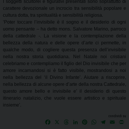
I soggetti scultorei e figurativi presentati sono soprattutto di
carattere devozionale un incrocio
tra sensibilità popolare e
cultura dotta, tra spiritualità e sensibilità religiosa.
‘Poter toccare l’invisibile è il sogno e il desiderio di ogni
uomo pensante – ha detto mons. Salvatore
Marino, parroco
della cattedrale -. La visione e la contemplazione della
bellezza della natura e
delle opere d’arte ci permette, in
qualche modo, di cogliere questa presenza dell’invisibile
nella
nostra storia quotidiana. Nel Natale noi cristiani
celebriamo e contempliamo il figlio del Dio
invisibile che per
amore incarnandosi si è fatto visibile, mostrandosi a noi
nella bellezza
del ‘il Divino Infante’. Aiutare a riscoprire,
nella bellezza di alcune opere d’arte della nostra
Cattedrale,
questo amore bello e invisibile e’ il desiderio di questo
itinerario natalizio,
che vuole essere artistico e spirituale
insieme’.
condividi su
F
X
T
L
P
W
T
E
P
a
h
i
i
h
e
m
r