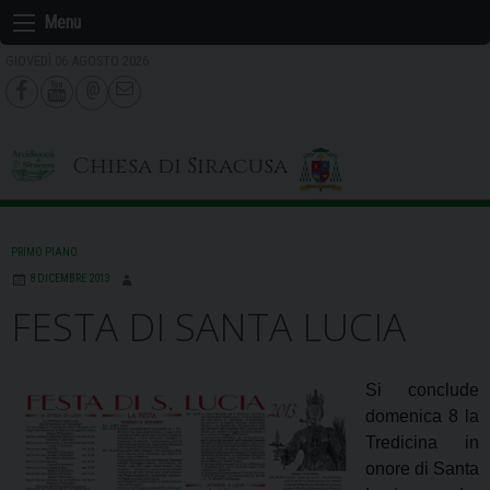
Skip
Menu
to
GIOVEDÌ 06 AGOSTO 2026
content
Chiesa di Siracusa
PRIMO PIANO
8 DICEMBRE 2013
FESTA DI SANTA LUCIA
Si conclude
domenica 8 la
Tredicina in
onore di Santa