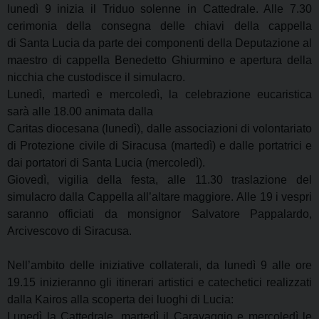
lunedì 9 inizia il Triduo
solenne in Cattedrale. Alle 7.30
cerimonia della consegna delle chiavi della cappella
di
Santa Lucia da parte dei componenti della Deputazione al
maestro di cappella Benedetto
Ghiurmino e apertura della
nicchia che custodisce il simulacro.
Lunedì, martedì e mercoledì, la celebrazione eucaristica
sarà alle 18.00 animata dalla
Caritas diocesana (lunedì), dalle associazioni di volontariato
di Protezione civile di Siracusa
(martedì) e dalle portatrici e
dai portatori di Santa Lucia (mercoledì).
Giovedì, vigilia della festa, alle 11.30 traslazione del
simulacro dalla Cappella all’altare maggiore.
Alle 19 i vespri
saranno officiati da monsignor Salvatore Pappalardo,
Arcivescovo di Siracusa.
Nell’ambito delle iniziative collaterali, da lunedì 9 alle ore
19.15 inizieranno gli
itinerari artistici e catechetici realizzati
dalla Kairos alla scoperta dei luoghi di Lucia:
L
unedì la Cattedrale, martedì il Caravaggio e mercoledì le