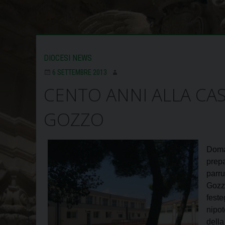
DIOCESI NEWS
6 SETTEMBRE 2013
CENTO ANNI ALLA CAS
GOZZO
Doma
prep
parr
Gozz
fest
nipot
dell