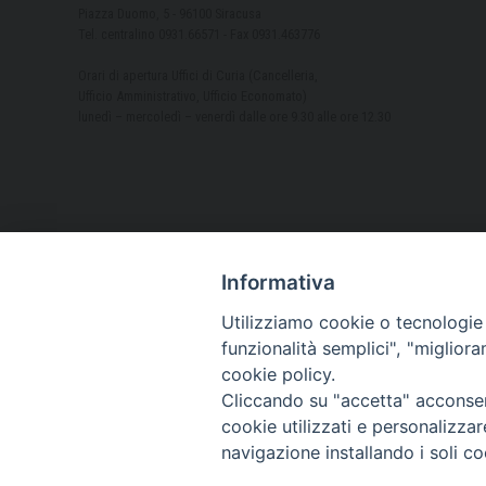
Piazza Duomo, 5 - 96100 Siracusa
Tel. centralino 0931.66571 - Fax 0931.463776
Orari di apertura Uffici di Curia (Cancelleria,
Ufficio Amministrativo, Ufficio Economato)
lunedì – mercoledì – venerdì dalle ore 9.30 alle ore 12.30
Informativa
Utilizziamo cookie o tecnologie s
funzionalità semplici", "miglior
cookie policy.
Cliccando su "accetta" acconsent
cookie utilizzati e personalizza
navigazione installando i soli co