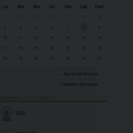
Lun
Mar
Mer
Gio
Ven
Sab
Dom
27
28
29
30
31
1
2
3
4
5
6
7
8
9
10
11
12
13
14
15
16
17
18
19
20
21
22
23
24
25
26
27
28
29
30
31
1
2
3
4
5
6
Agenda del Vescovo
Calendario diocesano
ALMANACCO LITURGICO
OGGI: