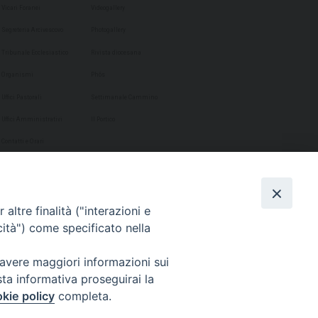
Vicari Foranei
Videogallery
Segreteria Arcivescovo
Photogallery
Tribunale Ecclesiastico
Rivista diocesana
Organismi
Phôs
Uffici Pastorali
Settimanale Cammino
Uffici Amministrativi
Il Portico
Contatti e Orari
altre finalità ("interazioni e
cità") come specificato nella
 avere maggiori informazioni sui
sta informativa proseguirai la
kie policy
completa.