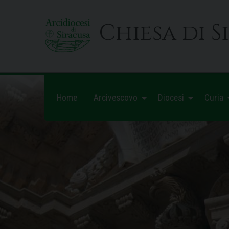
Skip
to
Chiesa di S
content
Home
Arcivescovo
Diocesi
Curia