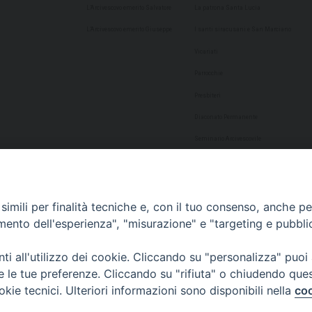
L’Arcivescovo emerito Salvatore
La patrona Santa Lucia
L’Arcivescovo emerito Giuseppe
I santi siracusani e San Marciano
Vicariati
Parrocchie
Presbiteri
Diaconato Permanente
Seminario Arcivescovile
Consulta Aggregazioni Laicali
Dati Statistici
imili per finalità tecniche e, con il tuo consenso, anche per 
Cultura
amento dell'esperienza", "misurazione" e "targeting e pubbli
Biblioteca Alagoniana
i all'utilizzo dei cookie. Cliccando su "personalizza" puoi
Archivio storico
re le tue preferenze. Cliccando su "rifiuta" o chiudendo que
Chiesa Cattedrale
okie tecnici. Ulteriori informazioni sono disponibili nella
coo
Studio Teologico San Paolo