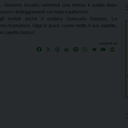
. Giovanni Accolla celebrerà una messa e subito dopo
eranno i festeggiamenti con torta e palloncini.
gli invitati anche il sindaco Giancarlo Garozzo. La
ta ricamatrice. Oggi le piace curare molto il suo aspetto,
un capello bianco”.
condividi su
F
X
T
L
P
W
T
E
P
a
h
i
i
h
e
m
r
c
r
n
n
a
l
a
i
e
e
k
t
t
e
i
n
b
a
e
e
s
g
l
t
o
d
d
r
A
r
o
s
I
e
p
a
k
n
s
p
m
t