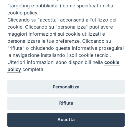
"targeting e pubblicità") come specificato nella
cookie policy.
Cliccando su "accetta" acconsenti all'utilizzo dei
cookie. Cliccando su "personalizza" puoi avere
maggiori informazioni sui cookie utilizzati e
personalizzare le tue preferenze. Cliccando su
"rifiuta" o chiudendo questa informativa proseguirai
la navigazione installando i soli cookie tecnici.
Ulteriori informazioni sono disponibili nella
cookie
policy
completa.
Personalizza
Piazza Duomo, 5 - 96100 Siracusa
Tel. centralino 0931.66571 - Fax 0931.463776
Rifiuta
Orari di apertura Uffici di Curia (Cancelleria,
Ufficio Amministrativo, Ufficio Economato)
Accetta
lunedì – mercoledì – venerdì dalle ore 9.30 alle ore 12.30
Preferenze Cookie