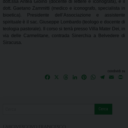
dott.ssa Antea Gioino (docente di lettere e iconografa), e il
dott. Gaetano Zammitti (medico e iconografo, specialista in
bioetica). Presidente dell’Associazione e assistente
spirituale è il sac. Giuseppe Lombardo (teologo e docente di
teologia pastorale). Il corso si terrà presso Villa Mater Dei, in
via delle Carmelitane, contrada Sinerchia a Belvedere di
Siracusa.
condividi su
F
X
T
L
P
W
T
E
P
a
h
i
i
h
e
m
r
c
r
n
n
a
l
a
i
e
e
k
t
t
e
i
n
b
a
e
e
s
g
l
t
Cerca
o
d
d
r
A
r
o
s
I
e
p
a
k
n
s
p
m
L’ARCIVESCOVO FRANCESCO