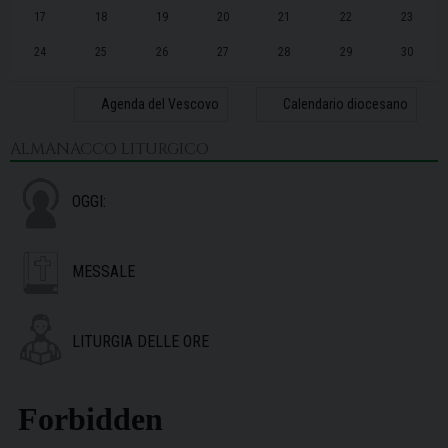
17
18
19
20
21
22
23
24
25
26
27
28
29
30
31
1
2
3
4
5
6
Agenda del Vescovo
Calendario diocesano
ALMANACCO LITURGICO
OGGI:
MESSALE
LITURGIA DELLE ORE