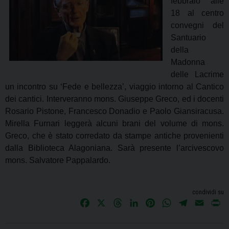
febbraio alle
18 al centro
convegni del
Santuario
della
Madonna
delle Lacrime
un incontro su ‘Fede e bellezza’, viaggio intorno al Cantico
dei cantici. Interveranno mons. Giuseppe Greco, ed i docenti
Rosario Pistone, Francesco Donadio e Paolo Giansiracusa.
Mirella Furnari leggerà alcuni brani del volume di mons.
Greco, che è stato corredato da stampe antiche provenienti
dalla Biblioteca Alagoniana. Sarà presente l’arcivescovo
mons. Salvatore Pappalardo.
condividi su
F
X
T
L
P
W
T
E
P
a
h
i
i
h
e
m
r
c
r
n
n
a
l
a
i