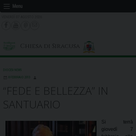
Skip
Menu
to
VENERDÌ 07 AGOSTO 2026
content
Chiesa di Siracusa
DIOCESI NEWS
8 FEBBRAIO 2013
“FEDE E BELLEZZA” IN
SANTUARIO
Si terrà
giovedì 7