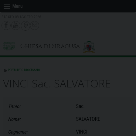
Skip
Menu
to
SABATO 08 AGOSTO 2026
content
Chiesa di Siracusa
PRESBITERO DIOCESANO
VINCI Sac. SALVATORE
Sac.
Titolo:
SALVATORE
Nome:
VINCI
Cognome: