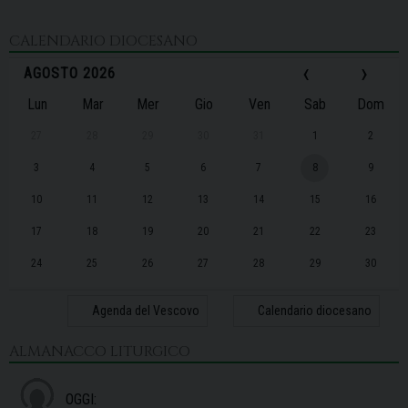
CALENDARIO DIOCESANO
‹
›
AGOSTO 2026
Lun
Mar
Mer
Gio
Ven
Sab
Dom
27
28
29
30
31
1
2
3
4
5
6
7
8
9
10
11
12
13
14
15
16
17
18
19
20
21
22
23
24
25
26
27
28
29
30
31
1
2
3
4
5
6
Agenda del Vescovo
Calendario diocesano
ALMANACCO LITURGICO
OGGI: