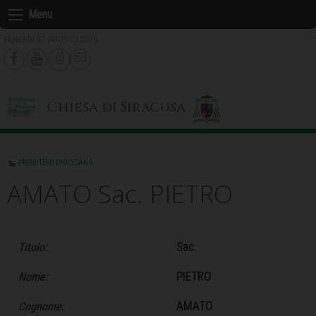
Skip
Menu
to
VENERDÌ 07 AGOSTO 2026
content
Chiesa di Siracusa
PRESBITERO DIOCESANO
AMATO Sac. PIETRO
Sac.
Titolo:
PIETRO
Nome:
AMATO
Cognome: