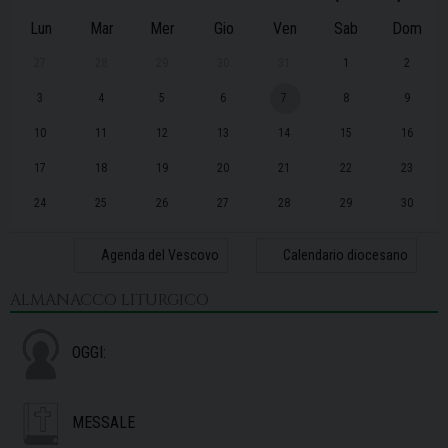
Lun
Mar
Mer
Gio
Ven
Sab
Dom
27
28
29
30
31
1
2
3
4
5
6
7
8
9
10
11
12
13
14
15
16
17
18
19
20
21
22
23
24
25
26
27
28
29
30
31
1
2
3
4
5
6
Agenda del Vescovo
Calendario diocesano
ALMANACCO LITURGICO
OGGI:
MESSALE