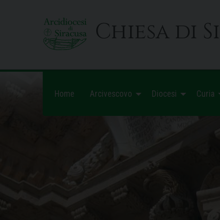
Skip
to
Chiesa di S
content
Home
Arcivescovo
Diocesi
Curia