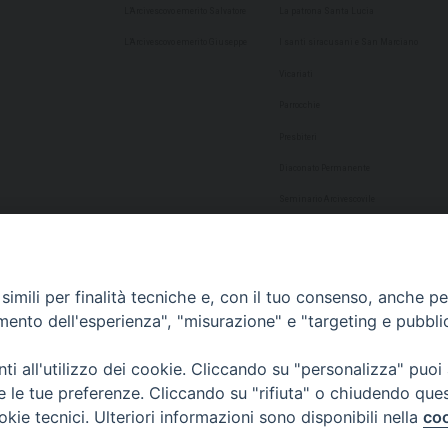
L’Arcivescovo emerito Salvatore
La patrona Santa Lucia
L’Arcivescovo emerito Giuseppe
I santi siracusani e San Marciano
Vicariati
Parrocchie
Presbiteri
Diaconato Permanente
Seminario Arcivescovile
Consulta Aggregazioni Laicali
Dati Statistici
imili per finalità tecniche e, con il tuo consenso, anche per 
Cultura
amento dell'esperienza", "misurazione" e "targeting e pubbli
Biblioteca Alagoniana
i all'utilizzo dei cookie. Cliccando su "personalizza" puoi
Archivio storico
re le tue preferenze. Cliccando su "rifiuta" o chiudendo que
Chiesa Cattedrale
okie tecnici. Ulteriori informazioni sono disponibili nella
coo
Studio Teologico San Paolo