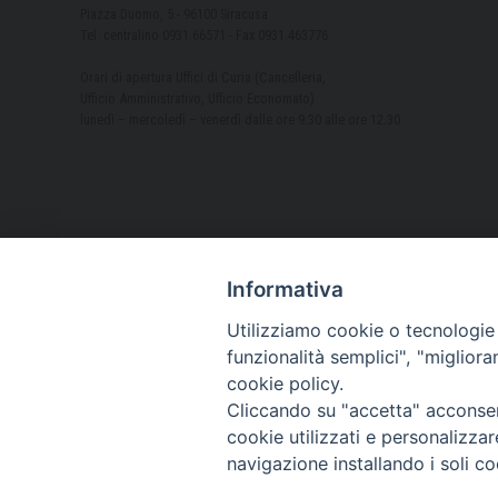
Piazza Duomo, 5 - 96100 Siracusa
Tel. centralino 0931.66571 - Fax 0931.463776
Orari di apertura Uffici di Curia (Cancelleria,
Ufficio Amministrativo, Ufficio Economato)
lunedì – mercoledì – venerdì dalle ore 9.30 alle ore 12.30
Informativa
Utilizziamo cookie o tecnologie s
funzionalità semplici", "miglior
cookie policy.
Cliccando su "accetta" acconsent
cookie utilizzati e personalizza
navigazione installando i soli co