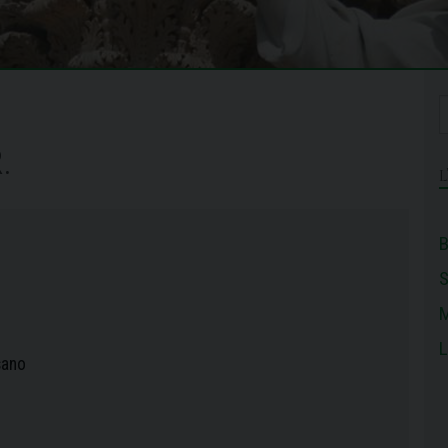
.
B
M
L
sano