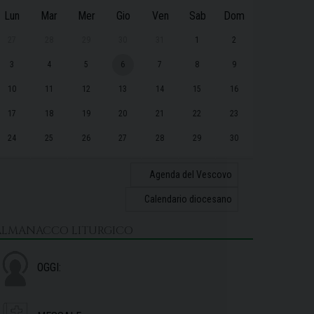
Lun
Mar
Mer
Gio
Ven
Sab
Dom
27
28
29
30
31
1
2
3
4
5
6
7
8
9
10
11
12
13
14
15
16
17
18
19
20
21
22
23
24
25
26
27
28
29
30
31
1
2
3
4
5
6
Agenda del Vescovo
Calendario diocesano
ALMANACCO LITURGICO
OGGI: