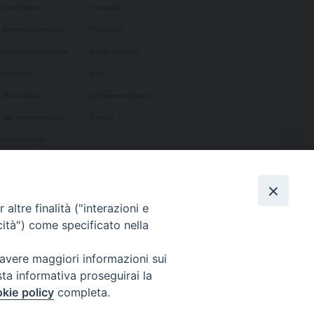
Vicari Foranei
Videogallery
Segreteria Arcivescovo
Photogallery
Tribunale Ecclesiastico
Rivista diocesana
Organismi
Phôs
Uffici Pastorali
Settimanale Cammino
Uffici Amministrativi
Il Portico
Contatti e Orari
altre finalità ("interazioni e
cità") come specificato nella
 avere maggiori informazioni sui
sta informativa proseguirai la
kie policy
completa.