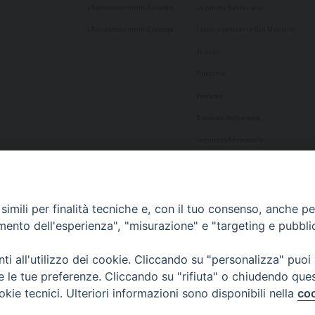
L’Arcivescovo emerito Salvatore
La patrona Santa Lucia
L’Arcivescovo emerito Giuseppe
I santi siracusani e San Marciano
Vicariati
Parrocchie
Presbiteri
Diaconato Permanente
Seminario Arcivescovile
Consulta Aggregazioni Laicali
Dati Statistici
imili per finalità tecniche e, con il tuo consenso, anche per 
Cultura
amento dell'esperienza", "misurazione" e "targeting e pubbli
Biblioteca Alagoniana
i all'utilizzo dei cookie. Cliccando su "personalizza" puoi
Archivio storico
re le tue preferenze. Cliccando su "rifiuta" o chiudendo que
Chiesa Cattedrale
okie tecnici. Ulteriori informazioni sono disponibili nella
coo
Studio Teologico San Paolo