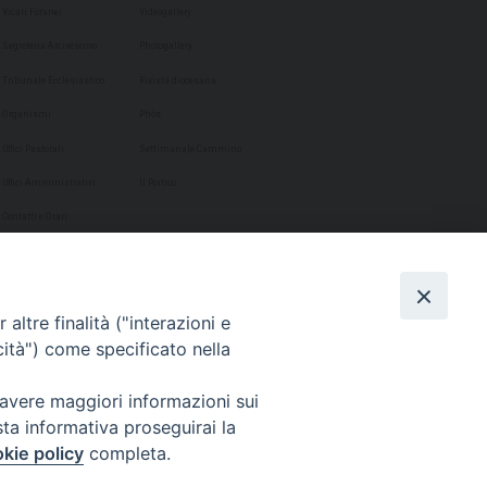
Vicari Foranei
Videogallery
Segreteria Arcivescovo
Photogallery
Tribunale Ecclesiastico
Rivista diocesana
Organismi
Phôs
Uffici Pastorali
Settimanale Cammino
Uffici Amministrativi
Il Portico
Contatti e Orari
altre finalità ("interazioni e
cità") come specificato nella
 avere maggiori informazioni sui
sta informativa proseguirai la
kie policy
completa.