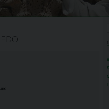
REDO
B
M
L
sano