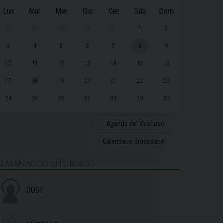
Lun
Mar
Mer
Gio
Ven
Sab
Dom
27
28
29
30
31
1
2
3
4
5
6
7
8
9
10
11
12
13
14
15
16
17
18
19
20
21
22
23
24
25
26
27
28
29
30
31
1
2
3
4
5
6
Agenda del Vescovo
Calendario diocesano
ALMANACCO LITURGICO
OGGI: