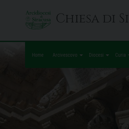
Skip
to
Chiesa di S
content
Home
Arcivescovo
Diocesi
Curia