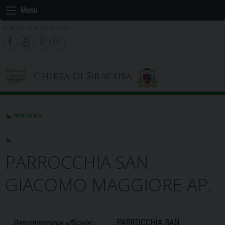
Skip
Menu
to
VENERDÌ 07 AGOSTO 2026
content
Chiesa di Siracusa
PARROCCHIA
PARROCCHIA SAN
GIACOMO MAGGIORE AP.
PARROCCHIA SAN
Denominazione ufficiale: