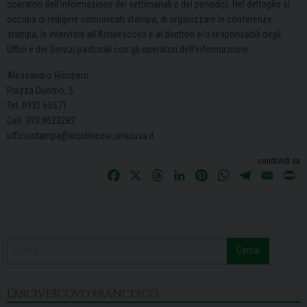
operatori dell’informazione dei settimanali e dei periodici. Nel dettaglio si
occupa di redigere comunicati stampa, di organizzare le conferenze
stampa, le interviste all’Arcivescovo e ai direttori e/o responsabili degli
Uffici e dei Servizi pastorali con gli operatori dell’informazione.
Alessandro Ricupero
Piazza Duomo, 5
Tel. 0931.66571
Cell. 393.9623282
ufficiostampa@arcidiocesi.siracusa.it
condividi su
F
X
T
L
P
W
T
E
P
a
h
i
i
h
e
m
r
c
r
n
n
a
l
a
i
e
e
k
t
t
e
i
n
b
a
e
e
s
g
l
t
Cerca
o
d
d
r
A
r
o
s
I
e
p
a
k
n
s
p
m
L’ARCIVESCOVO FRANCESCO
t