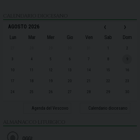
CALENDARIO DIOCESANO
‹
›
AGOSTO 2026
Lun
Mar
Mer
Gio
Ven
Sab
Dom
27
28
29
30
31
1
2
3
4
5
6
7
8
9
10
11
12
13
14
15
16
17
18
19
20
21
22
23
24
25
26
27
28
29
30
31
1
2
3
4
5
6
Agenda del Vescovo
Calendario diocesano
ALMANACCO LITURGICO
OGGI: