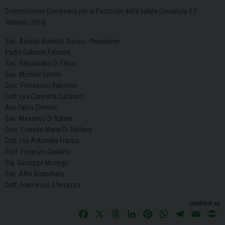
Commissione Diocesana per la Pastorale della salute (
costituita il 5
febbraio 2016
)
Sac. Aurelio Roberto Russo,
Presidente
Padre Gabriele Falzone
Sac. Sebastiano Di Falco
Sac. Michele Lentini
Diac. Francesco Balistreri
Dott.ssa Concetta Catalano
Avv. Fabio Chimirri
Sac. Massimo Di Natale
Diac. Corrado Maria Di Stefano
Dott.ssa Antonella Franco
Prof. Fiorenzo Giuliano
Sig. Giuseppe Monego
Sac. Alfio Scapellato
Dott. Francesco Sferrazzo
condividi su
F
X
T
L
P
W
T
E
P