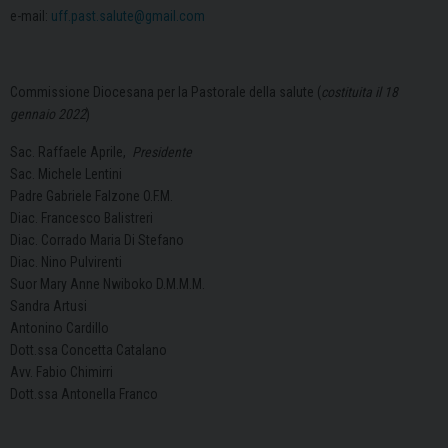
e-mail:
uff.past.salute@gmail.com
Commissione Diocesana per la Pastorale della salute (
costituita il 18
gennaio 2022
)
Sac. Raffaele Aprile,
Presidente
Sac. Michele Lentini
Padre Gabriele Falzone O.F.M.
Diac. Francesco Balistreri
Diac. Corrado Maria Di Stefano
Diac. Nino Pulvirenti
Suor Mary Anne Nwiboko D.M.M.M.
Sandra Artusi
Antonino Cardillo
Dott.ssa Concetta Catalano
Avv. Fabio Chimirri
Dott.ssa Antonella Franco