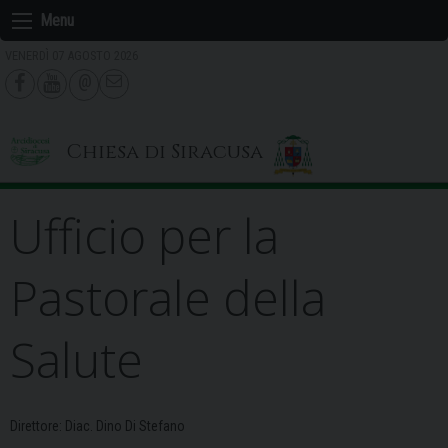
Skip
Menu
to
VENERDÌ 07 AGOSTO 2026
content
Chiesa di Siracusa
Ufficio per la
Pastorale della
Salute
Direttore: Diac. Dino Di Stefano