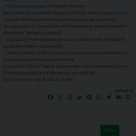
– l’
Animatore missionario
, interamente dedicato
alla giornata missionaria dei ragazzi nel formato cartaceo oppure
on line
.
– Sussidio di formazione e animazione missionaria per gli animatori
dei ragazzi dai 6 ai 14 anni
pubblicato interamente su www.missioitalia.it
alla sezione “animazione ragazzi”.
– Costruisci un Ponte mondiale
, percorso formativo rivolto ai ragazzi di
scuola elementare e scuola media.
– GreMisst
(Grande estate missionaria) la proposta estiva di animazione
missionaria per bambini e preadolescenti
Le proposte di Missio Ragazzi sono pensate come compendi a percorsi
di iniziazione cristiana o di altri percorsi già strutturati
che coinvolgono ragazzi dai 6 ai 14 anni.
condividi su
F
X
T
L
P
W
T
E
P
a
h
i
i
h
e
m
r
c
r
n
n
a
l
a
i
e
e
k
t
t
e
i
n
b
a
e
e
s
g
l
t
Cerca
o
d
d
r
A
r