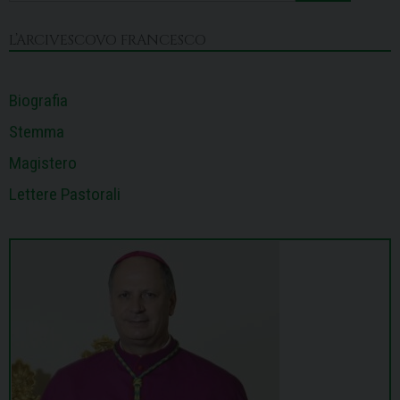
o
s
I
e
p
a
k
n
s
p
m
L’ARCIVESCOVO FRANCESCO
t
Biografia
Stemma
Magistero
Lettere Pastorali