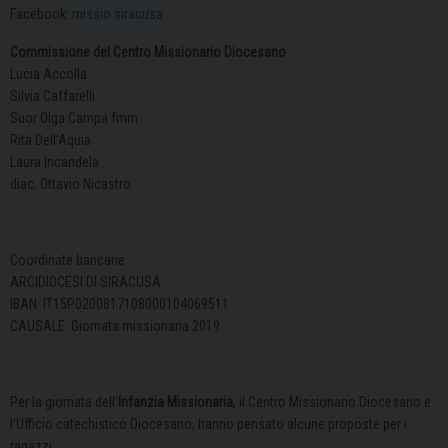
Facebook:
missio siracusa
Commissione del Centro Missionario Diocesano
Lucia Accolla
Silvia Caffarelli
Suor Olga Campa fmm
Rita Dell’Aquia
Laura Incandela
diac. Ottavio Nicastro
Coordinate bancarie
ARCIDIOCESI DI SIRACUSA
IBAN: IT15P0200817108000104069511
CAUSALE: Giornata missionaria 2019
Per la giornata dell’
Infanzia Missionaria
, il Centro Missionario Diocesano e
l’Ufficio catechistico Diocesano, hanno pensato alcune proposte per i
ragazzi: