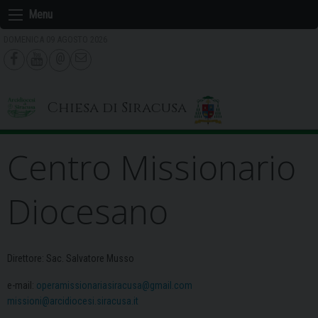
Skip
Menu
to
DOMENICA 09 AGOSTO 2026
content
Chiesa di Siracusa
Centro Missionario
Diocesano
Direttore: Sac. Salvatore Musso
e-mail:
operamissionariasiracusa@gmail.com
missioni@arcidiocesi.siracusa.it