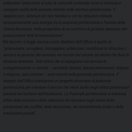
sollecitare l’attenzione di tutta la comunità ecclesiale verso la dolorosa e
variegata realtà delle persone ristrette nelle strutture penitenziarie. Il
rapporto con i detenuti ed i loro familiari e con le Istituzioni richiede
necessariamente una sinergia tra la pastorale penitenziaria e l’azione della
Chiesa diocesana, nella prospettiva di un cammino di giustizia riparativa che
possa portare frutti di riconciliazione
“.
Nel decreto si legge ancora come obiettivo dell’Ufficio è quello di
“
promuovere, accogliere, incoraggiare, potenziare, coordinare le istituzioni, i
servizi e le persone che lavorano nel mondo del carcere sia dentro che fuori le
strutture detentive. Tutti coloro che si impegnano nel servizio di
evangelizzazione in carcere – sacerdoti, diaconi, diaconi permanenti, religiosi
e religiose, laici volontari – sono inseriti nella pastorale penitenziaria. E’
compito dell’Ufficio predisporre un progetto diocesano di pastorale
penitenziaria per orientare il servizio che viene svolto negli Istituti penitenziari
presenti nel territorio dell’Arcidiocesi. La Pastorale penitenziaria si interessa
infine delle persone e delle istituzioni che lavorano negli ambiti della
prevenzione dei conflitti, della detenzione, del reinserimento sciale e della
mediazione penale
“.