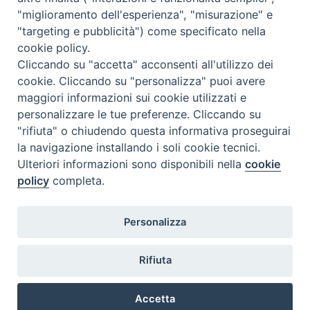
"miglioramento dell'esperienza", "misurazione" e
"targeting e pubblicità") come specificato nella
cookie policy.
Cliccando su "accetta" acconsenti all'utilizzo dei
cookie. Cliccando su "personalizza" puoi avere
maggiori informazioni sui cookie utilizzati e
personalizzare le tue preferenze. Cliccando su
"rifiuta" o chiudendo questa informativa proseguirai
la navigazione installando i soli cookie tecnici.
Ulteriori informazioni sono disponibili nella
cookie
policy
completa.
Personalizza
Piazza Duomo, 5 - 96100 Siracusa
Tel. centralino 0931.66571 - Fax 0931.463776
Rifiuta
Orari di apertura Uffici di Curia (Cancelleria,
Ufficio Amministrativo, Ufficio Economato)
Accetta
lunedì – mercoledì – venerdì dalle ore 9.30 alle ore 12.30