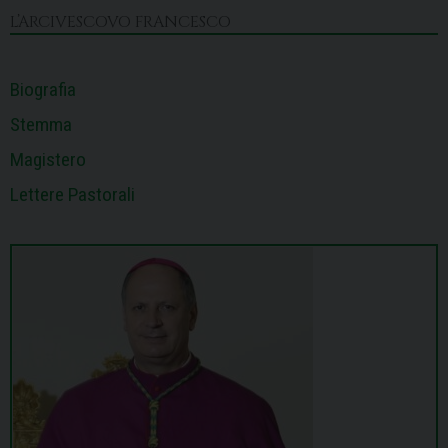
k
n
s
p
m
L’ARCIVESCOVO FRANCESCO
t
Biografia
Stemma
Magistero
Lettere Pastorali