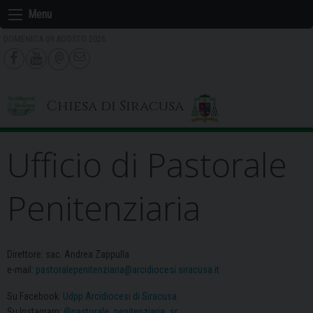
Skip
Menu
to
DOMENICA 09 AGOSTO 2026
content
Chiesa di Siracusa
Ufficio di Pastorale
Penitenziaria
Direttore: sac. Andrea Zappulla
e-mail:
pastoralepenitenziaria@arcidiocesi.siracusa.it
Su Facebook:
Udpp Arcidiocesi di Siracusa
Su Instagram:
@pastorale_penitenziaria_sr