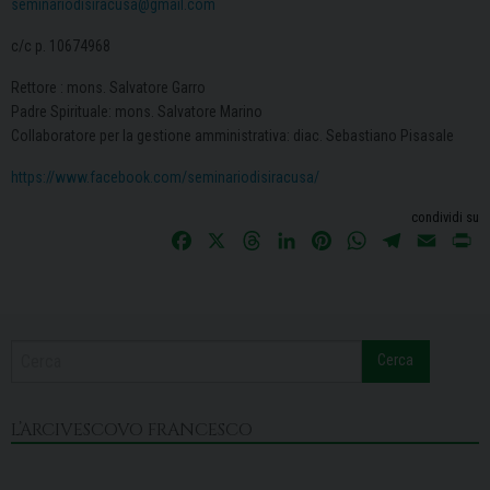
seminariodisiracusa@gmail.com
c/c p. 10674968
Rettore : mons. Salvatore Garro
Padre Spirituale: mons. Salvatore Marino
Collaboratore per la gestione amministrativa: diac. Sebastiano Pisasale
https://www.facebook.com/seminariodisiracusa/
condividi su
F
X
T
L
P
W
T
E
P
a
h
i
i
h
e
m
r
c
r
n
n
a
l
a
i
e
e
k
t
t
e
i
n
b
a
e
e
s
g
l
t
Cerca
o
d
d
r
A
r
o
s
I
e
p
a
k
n
s
p
m
L’ARCIVESCOVO FRANCESCO
t