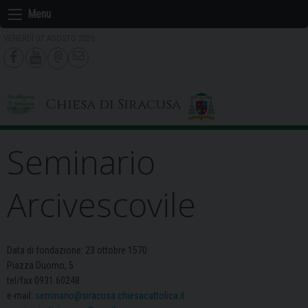
Skip
Menu
to
VENERDÌ 07 AGOSTO 2026
content
Chiesa di Siracusa
Seminario
Arcivescovile
Data di fondazione: 23 ottobre 1570
Piazza Duomo, 5
tel/fax 0931.60248
e-mail:
seminario@siracusa.chiesacattolica.it