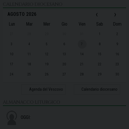
CALENDARIO DIOCESANO
‹
›
AGOSTO 2026
Lun
Mar
Mer
Gio
Ven
Sab
Dom
27
28
29
30
31
1
2
3
4
5
6
7
8
9
10
11
12
13
14
15
16
17
18
19
20
21
22
23
24
25
26
27
28
29
30
31
1
2
3
4
5
6
Agenda del Vescovo
Calendario diocesano
ALMANACCO LITURGICO
OGGI: