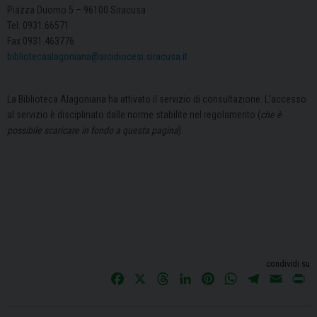
Piazza Duomo 5 – 96100 Siracusa
Tel. 0931.66571
Fax 0931.463776
bibliotecaalagoniana@
arcidiocesi.siracusa.it
La Biblioteca Alagoniana ha attivato il servizio di consultazione. L’accesso
al servizio è disciplinato dalle norme stabilite nel regolamento (
che è
possibile scaricare in fondo a questa pagina
).
condividi su
F
X
T
L
P
W
T
E
P
a
h
i
i
h
e
m
r
c
r
n
n
a
l
a
i