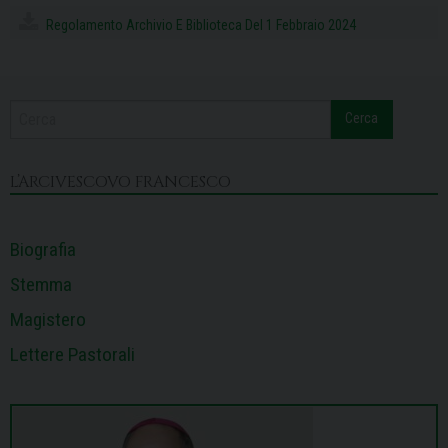
e
e
k
t
t
e
i
n
Regolamento Archivio E Biblioteca Del 1 Febbraio 2024
b
a
e
e
s
g
l
t
o
d
d
r
A
r
o
s
I
e
p
a
k
n
s
p
m
Cerca
t
L’ARCIVESCOVO FRANCESCO
Biografia
Stemma
Magistero
Lettere Pastorali