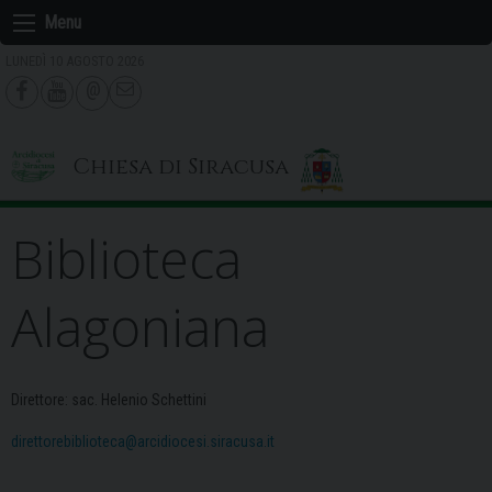
Skip
Menu
to
LUNEDÌ 10 AGOSTO 2026
content
Chiesa di Siracusa
Biblioteca
Alagoniana
Direttore: sac. Helenio Schettini
direttorebiblioteca@
arcidiocesi.siracusa.it