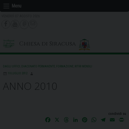
Skip
Menu
to
VENERDÌ 07 AGOSTO 2026
content
Chiesa di Siracusa
DAGLI UFFICI
,
DIACONATO PERMANENTE
,
FORMAZIONE
,
RITIRI MENSILI
10 LUGLIO 2012
ANNO 2010
condividi su
F
X
T
L
P
W
T
E
P
a
h
i
i
h
e
m
r